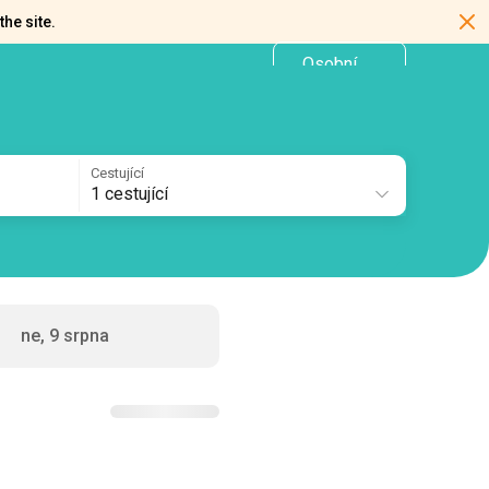
the site.
Osobní
CZ
kancelář
Cestující
1 cestující
ne, 9 srpna