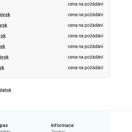
vsk
cena na požádání
vsk
cena na požádání
ivsk
cena na požádání
sk
cena na požádání
daňsk
rpas
Informace
takty
Zprávy
ás
Nosiče
ejná nabídka
Otázky a odpovědi
ady ochrany osobních
Vrácení vstupenek
jů
Mapa stránek