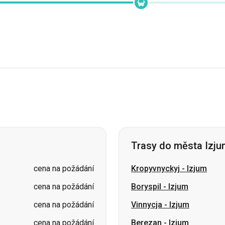
Trasy do města Izj
cena na požádání
Kropyvnyckyj
-
Izjum
cena na požádání
Boryspil
-
Izjum
cena na požádání
Vinnycja
-
Izjum
cena na požádání
Berezan
-
Izjum
cena na požádání
Yaremche
-
Izjum
cena na požádání
Kamjanske
-
Izjum
cena na požádání
Krivoj Rog
-
Izjum