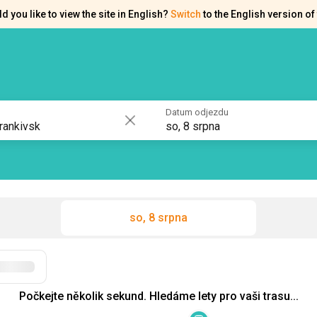
d you like to view the site in English?
Switch
to the English version of 
akty
Osvědčení
Datum odjezdu
so, 8 srpna
so, 8 srpna
Filtry