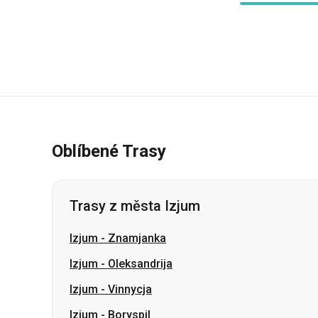
Oblíbené Trasy
Trasy z města Izjum
Izjum
-
Znamjanka
Izjum
-
Oleksandrija
Izjum
-
Vinnycja
Izjum
-
Boryspil
Izjum
-
Kropyvnyckyj
Izjum
-
Kamjanske
Izjum
-
Krivoj Rog