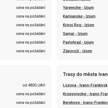
cena na požádání
Samar
-
Izjum
cena na požádání
Pavlohrad
-
Izjum
cena na požádání
Záporoží
-
Izjum
Trasy do města Ivan
od 4800 UAH
Lozova
-
Ivano-Frankivsk
cena na požádání
Kropyvnyckyj
-
Ivano-Fra
cena na požádání
Berehove
-
Ivano-Frankiv
cena na požádání
Sumy
-
Ivano-Frankivsk
cena na požádání
Voznesensk
-
Ivano-Fran
cena na požádání
Kamjanske
-
Ivano-Frank