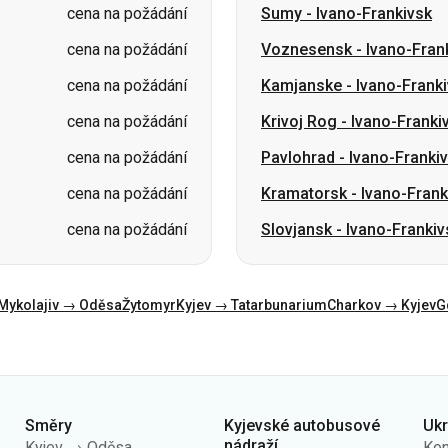
cena na požádání
Krivoj Rog
-
Ivano-Franki
cena na požádání
Pavlohrad
-
Ivano-Franki
cena na požádání
Kramatorsk
-
Ivano-Frank
cena na požádání
Slovjansk
-
Ivano-Frankiv
Mykolajiv → Oděsa
Žytomyr
Kyjev → Tatarbunarium
Charkov → Kyjev
G
Směry
Kyjevské autobusové
Uk
nádraží
Kyjev → Oděsa
Kon
AN Centrální
Oděsa → Kyjev
O n
AN Kyiv (m.Vokzalna)
Lvov → Kyjev
Veř
AN Polissia
Varšava → Dněpr
Zás
AN Pivdenna
Dněpr → Oděsa
úda