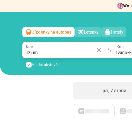
Woul
Zprávy
O nás
Vrácení vstupenek
Kont
Jízdenky na autobus
Letenky
Hotely
Izjum
→
Ivano-Frankivsk
so, 8 srpna
/
1 cestující
Kde
Kde
Hledat ubytování
pá, 7 srpna
Zpočátku levné