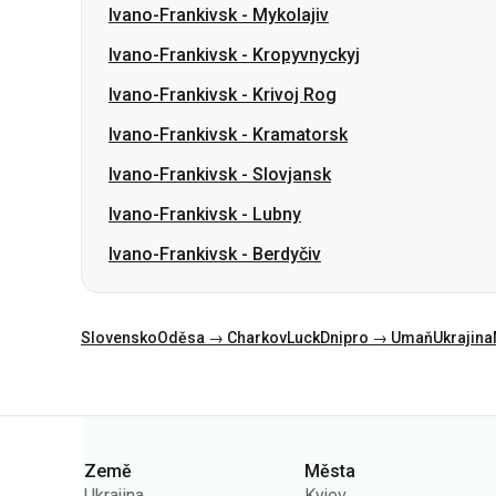
Ivano-Frankivsk
-
Kramatorsk
Ivano-Frankivsk
-
Slovjansk
Ivano-Frankivsk
-
Lubny
Ivano-Frankivsk
-
Berdyčiv
Slovensko
Oděsa → Charkov
Luck
Dnipro → Umaň
Ukrajina
Kategorie
Země
Města
Ukrajina
Kyjev
Polsko
Oděsa
Rumunsko
Varšava
Německo
Dněpr
Česko
Lvov