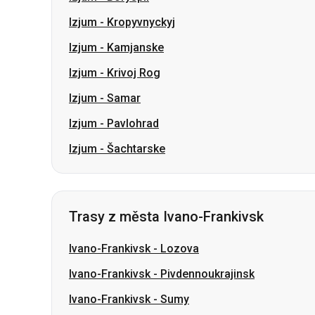
Izjum
-
Samar
Izjum
-
Pavlohrad
Izjum
-
Šachtarske
Trasy z města Ivano-Frankivsk
Ivano-Frankivsk
-
Lozova
Ivano-Frankivsk
-
Pivdennoukrajinsk
Ivano-Frankivsk
-
Sumy
Ivano-Frankivsk
-
Mykolajiv
Ivano-Frankivsk
-
Kropyvnyckyj
Ivano-Frankivsk
-
Krivoj Rog