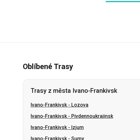
Oblíbené Trasy
Trasy z města Ivano-Frankivsk
Ivano-Frankivsk
-
Lozova
Ivano-Frankivsk
-
Pivdennoukrajinsk
Ivano-Frankivsk
-
Izjum
Ivano-Frankivsk
-
Sumy
Ivano-Frankivsk
-
Mykolajiv
Ivano-Frankivsk
-
Kropyvnyckyj
Ivano-Frankivsk
-
Krivoj Rog