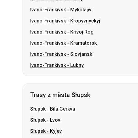
Ivano-Frankivsk
-
Kramatorsk
Ivano-Frankivsk
-
Slovjansk
Ivano-Frankivsk
-
Lubny
Trasy z města Słupsk
Słupsk
-
Bila Cerkva
Słupsk
-
Lvov
Słupsk
-
Kyjev
Słupsk
-
Rovno
Słupsk
-
Luck