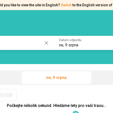
d you like to view the site in English?
Switch
to the English version of 
akty
Osvědčení
Datum odjezdu
ne, 9 srpna
ne, 9 srpna
Filtry