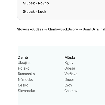
Slovensko
Oděsa → Charkov
Luck
Dnipro → Umaň
Ukrajina
Kategorie
Země
Města
Ukrajina
Kyjev
Polsko
Oděsa
Rumunsko
Varšava
Německo
Dněpr
Česko
Lvov
Slovensko
Charkov