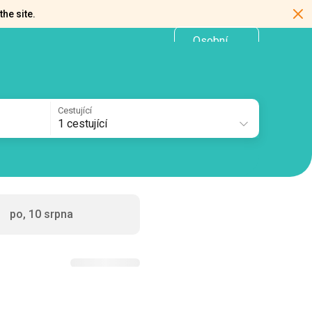
the site.
Osobní
CZ
kancelář
Cestující
1 cestující
po, 10 srpna