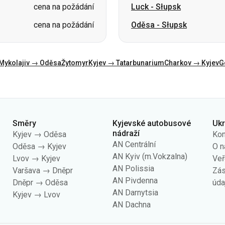
Mykolajiv → Oděsa
Žytomyr
Kyjev → Tatarbunarium
Charkov → Kyjev
G
Směry
Kyjevské autobusové
Uk
nádraží
Kyjev → Oděsa
Kon
AN Centrální
Oděsa → Kyjev
O n
AN Kyiv (m.Vokzalna)
Lvov → Kyjev
Veř
AN Polissia
Varšava → Dněpr
Zás
AN Pivdenna
Dněpr → Oděsa
úda
AN Darnytsia
Kyjev → Lvov
AN Dachna