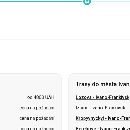
Trasy do města Ivan
od 4800 UAH
Lozova
-
Ivano-Frankivsk
cena na požádání
Izjum
-
Ivano-Frankivsk
cena na požádání
Kropyvnyckyj
-
Ivano-Fra
cena na požádání
Berehove
-
Ivano-Frankiv
cena na požádání
Sumy
-
Ivano-Frankivsk
cena na požádání
Voznesensk
-
Ivano-Fran
cena na požádání
Kamjanske
-
Ivano-Frank