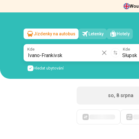
Woul
Zprávy
O nás
Vrácení vstupenek
Kont
Jízdenky na autobus
Letenky
Hotely
Ivano-Frankivsk
→
Słupsk
ne, 9 srpna
/
1 cestující
Kde
Kde
Hledat ubytování
so, 8 srpna
Zpočátku levné