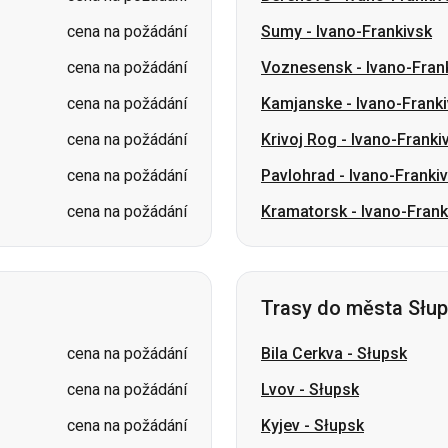
cena na požádání
Krivoj Rog
-
Ivano-Franki
cena na požádání
Pavlohrad
-
Ivano-Franki
cena na požádání
Kramatorsk
-
Ivano-Frank
Trasy do města Słu
cena na požádání
Bila Cerkva
-
Słupsk
cena na požádání
Lvov
-
Słupsk
cena na požádání
Kyjev
-
Słupsk
cena na požádání
Luck
-
Słupsk
cena na požádání
Oděsa
-
Słupsk