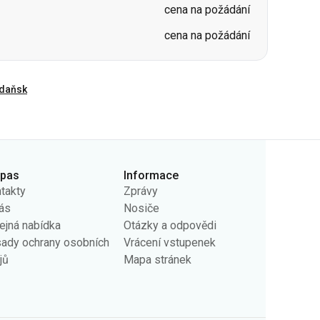
daňsk
rpas
Informace
takty
Zprávy
ás
Nosiče
ejná nabídka
Otázky a odpovědi
ady ochrany osobních
Vrácení vstupenek
jů
Mapa stránek