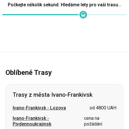
Oblíbené Trasy
Trasy z města Ivano-Frankivsk
Ivano-Frankivsk
-
Lozova
od 4800 UAH
Ivano-Frankivsk
-
cena na
Pivdennoukrajinsk
požádání
Ivano-Frankivsk
-
Izjum
cena na požádání
Ivano-Frankivsk
-
Sumy
cena na požádání
Ivano-Frankivsk
-
Mykolajiv
cena na požádání