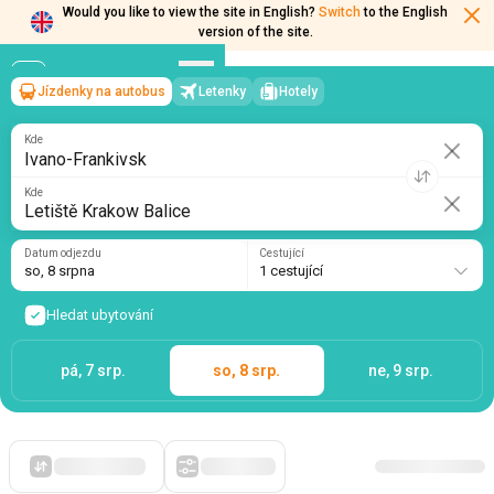
Would you like to view the site in English?
Switch
to the English
version of the site.
Jízdenky na autobus
Letenky
Hotely
Ivano-Frankivsk
→
Letiště Krakow Balice
so, 8 srpna
/
1 cestující
Kde
Kde
Datum odjezdu
Cestující
so, 8 srpna
1 cestující
Hledat ubytování
pá, 7 srp.
so, 8 srp.
ne, 9 srp.
Zpočátku levné
Filtry