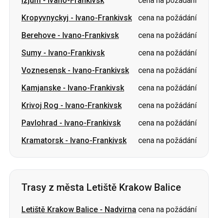
Sumy
-
Ivano-Frankivsk
cena na požádání
Voznesensk
-
Ivano-Frankivsk
cena na požádání
Kamjanske
-
Ivano-Frankivsk
cena na požádání
Krivoj Rog
-
Ivano-Frankivsk
cena na požádání
Pavlohrad
-
Ivano-Frankivsk
cena na požádání
Kramatorsk
-
Ivano-Frankivsk
cena na požádání
Trasy z města Letiště Krakow Balice
Letiště Krakow Balice
-
Nadvirna
cena na požádání
Letiště Krakow Balice
-
Luck
cena na požádání
Letiště Krakow Balice
-
Zviahel
cena na požádání
Letiště Krakow Balice
-
Stryj
cena na požádání