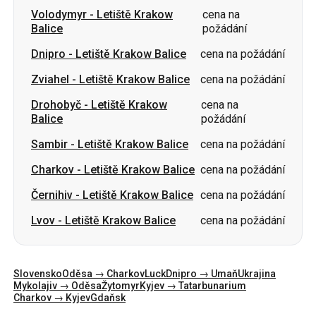
Zviahel
-
Letiště Krakow Balice
cena na požádání
Drohobyč
-
Letiště Krakow
cena na
Balice
požádání
Sambir
-
Letiště Krakow Balice
cena na požádání
Charkov
-
Letiště Krakow Balice
cena na požádání
Černihiv
-
Letiště Krakow Balice
cena na požádání
Lvov
-
Letiště Krakow Balice
cena na požádání
Slovensko
Oděsa → Charkov
Luck
Dnipro → Umaň
Ukrajina
Mykolajiv → Oděsa
Žytomyr
Kyjev → Tatarbunarium
Charkov → Kyjev
Gdaňsk
Kategorie