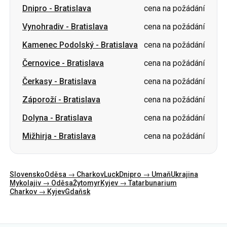
Dnipro
-
Bratislava
cena na požádání
Vynohradiv
-
Bratislava
cena na požádání
Kamenec Podolský
-
Bratislava
cena na požádání
Černovice
-
Bratislava
cena na požádání
Čerkasy
-
Bratislava
cena na požádání
Záporoží
-
Bratislava
cena na požádání
Dolyna
-
Bratislava
cena na požádání
Mižhirja
-
Bratislava
cena na požádání
Slovensko
Oděsa → Charkov
Luck
Dnipro → Umaň
Ukrajina
Mykolajiv → Oděsa
Žytomyr
Kyjev → Tatarbunarium
Charkov → Kyjev
Gdaňsk