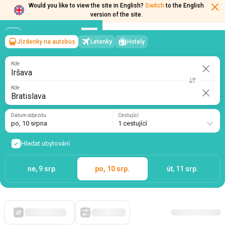
Would you like to view the site in English?
Switch
to the English
Jízdenky na autobus
Letenky
Hotely
Iršava
→
Bratislava
version of the site.
po, 10 srpna
/
1 cestující
Kde
Kde
Datum odjezdu
Cestující
po, 10 srpna
1 cestující
Hledat ubytování
ne, 9 srp.
po, 10 srp.
út, 11 srp.