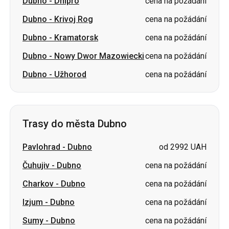
Dubno
-
Dnipro
cena na požádání
Dubno
-
Krivoj Rog
cena na požádání
Dubno
-
Kramatorsk
cena na požádání
Dubno
-
Nowy Dwor Mazowiecki
cena na požádání
Dubno
-
Užhorod
cena na požádání
Trasy do města Dubno
Pavlohrad
-
Dubno
od 2992 UAH
Čuhujiv
-
Dubno
cena na požádání
Charkov
-
Dubno
cena na požádání
Izjum
-
Dubno
cena na požádání
Sumy
-
Dubno
cena na požádání