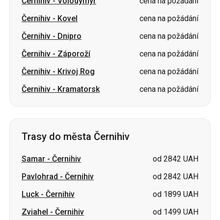
Černihiv
-
Volodymyr
cena na požádání
Černihiv
-
Kovel
cena na požádání
Černihiv
-
Dnipro
cena na požádání
Černihiv
-
Záporoží
cena na požádání
Černihiv
-
Krivoj Rog
cena na požádání
Černihiv
-
Kramatorsk
cena na požádání
Trasy do města Černihiv
Samar
-
Černihiv
od 2842 UAH
Pavlohrad
-
Černihiv
od 2842 UAH
Luck
-
Černihiv
od 1899 UAH
Zviahel
-
Černihiv
od 1499 UAH