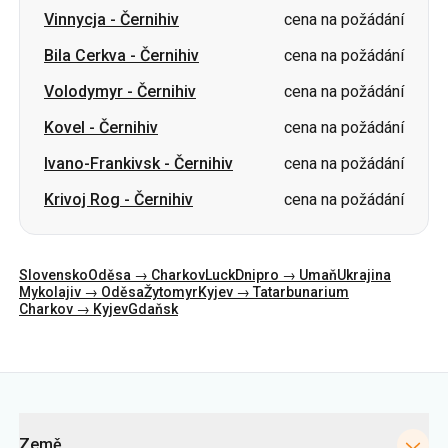
Vinnycja
-
Černihiv
cena na požádání
Bila Cerkva
-
Černihiv
cena na požádání
Volodymyr
-
Černihiv
cena na požádání
Kovel
-
Černihiv
cena na požádání
Ivano-Frankivsk
-
Černihiv
cena na požádání
Krivoj Rog
-
Černihiv
cena na požádání
Slovensko
Oděsa → Charkov
Luck
Dnipro → Umaň
Ukrajina
Mykolajiv → Oděsa
Žytomyr
Kyjev → Tatarbunarium
Charkov → Kyjev
Gdaňsk
Kategorie
Země