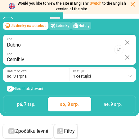
Would you like to view the site in English?
Switch
to the English
version of the site.
Jízdenky na autobus
Letenky
Hotely
Dubno
→
Černihiv
so, 8 srpna
/
1 cestující
Kde
Kde
Datum odjezdu
Cestující
so, 8 srpna
1 cestující
Hledat ubytování
pá, 7 srp.
so, 8 srp.
ne, 9 srp.
Zpočátku levné
Filtry