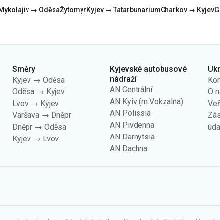
Mykolajiv → Oděsa
Žytomyr
Kyjev → Tatarbunarium
Charkov → Kyjev
G
Směry
Kyjevské autobusové
Uk
nádraží
Kyjev → Oděsa
Kon
AN Centrální
Oděsa → Kyjev
O n
AN Kyiv (m.Vokzalna)
Lvov → Kyjev
Veř
AN Polissia
Varšava → Dněpr
Zás
AN Pivdenna
Dněpr → Oděsa
úda
AN Darnytsia
Kyjev → Lvov
AN Dachna