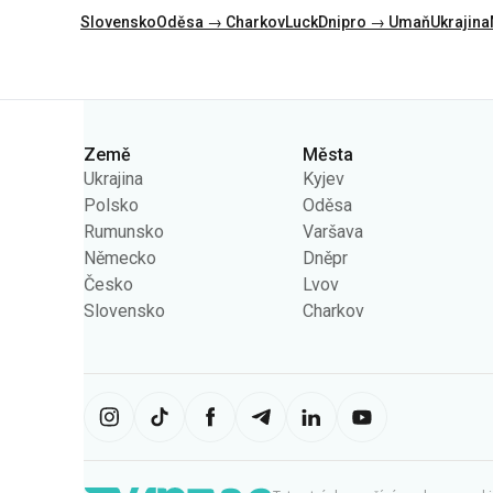
Slovensko
Oděsa → Charkov
Luck
Dnipro → Umaň
Ukrajina
Kategorie
Země
Města
Ukrajina
Kyjev
Polsko
Oděsa
Rumunsko
Varšava
Německo
Dněpr
Česko
Lvov
Slovensko
Charkov