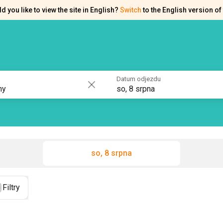
d you like to view the site in English?
Switch
to the English version of 
akty
Osvědčení
Datum odjezdu
so, 8 srpna
so, 8 srpna
Filtry