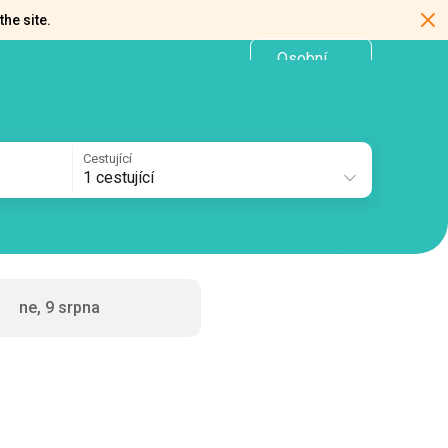
the site.
Osobní
CZ
kancelář
Cestující
1 cestující
ne, 9 srpna