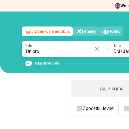
Woul
Zprávy
O nás
Vrácení vstupenek
Kont
Jízdenky na autobus
Letenky
Hotely
Dnipro
→
Drážďany
so, 8 srpna
/
1 cestující
Kde
Kde
Hledat ubytování
pá, 7 srpna
Zpočátku levné