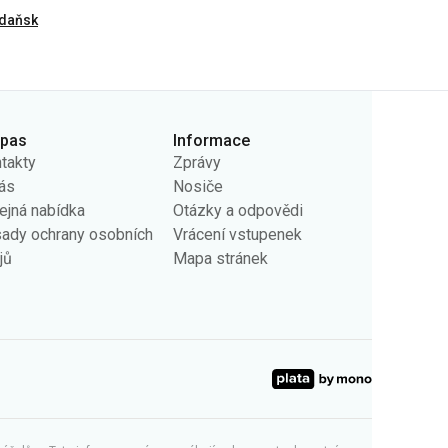
daňsk
rpas
Informace
takty
Zprávy
ás
Nosiče
ejná nabídka
Otázky a odpovědi
ady ochrany osobních
Vrácení vstupenek
jů
Mapa stránek