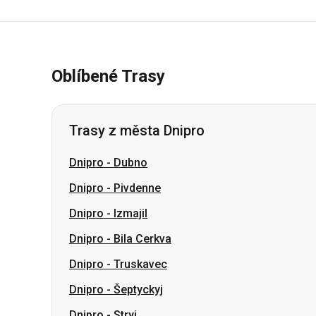
Oblíbené Trasy
Trasy z města Dnipro
Dnipro
-
Dubno
Dnipro
-
Pivdenne
Dnipro
-
Izmajil
Dnipro
-
Bila Cerkva
Dnipro
-
Truskavec
Dnipro
-
Šeptyckyj
Dnipro
-
Stryj