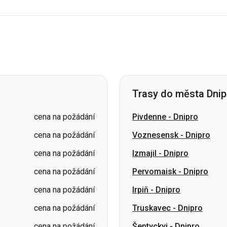
Trasy do města Dnip
cena na požádání
Pivdenne
-
Dnipro
cena na požádání
Voznesensk
-
Dnipro
cena na požádání
Izmajil
-
Dnipro
cena na požádání
Pervomaisk
-
Dnipro
cena na požádání
Irpiň
-
Dnipro
cena na požádání
Truskavec
-
Dnipro
cena na požádání
Šeptyckyj
-
Dnipro