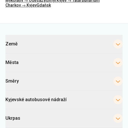
Mykolajiv → Oděsa
Žytomyr
Kyjev → Tatarbunarium
Charkov → Kyjev
Gdaňsk
Kategorie
Země
Města
Směry
Kyjevské autobusové nádraží
Ukrpas