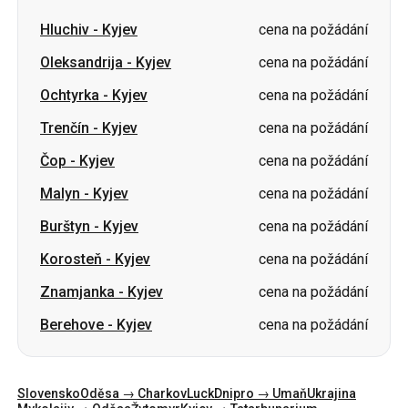
Hluchiv
-
Kyjev
cena na požádání
Oleksandrija
-
Kyjev
cena na požádání
Ochtyrka
-
Kyjev
cena na požádání
Trenčín
-
Kyjev
cena na požádání
Čop
-
Kyjev
cena na požádání
Malyn
-
Kyjev
cena na požádání
Burštyn
-
Kyjev
cena na požádání
Korosteň
-
Kyjev
cena na požádání
Znamjanka
-
Kyjev
cena na požádání
Berehove
-
Kyjev
cena na požádání
Slovensko
Oděsa → Charkov
Luck
Dnipro → Umaň
Ukrajina