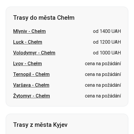
Trasy do města Chełm
Mlyniv
-
Chełm
od 1400 UAH
Luck
-
Chełm
od 1200 UAH
Volodymyr
-
Chełm
od 1000 UAH
Lvov
-
Chełm
cena na požádání
Ternopil
-
Chełm
cena na požádání
Varšava
-
Chełm
cena na požádání
Žytomyr
-
Chełm
cena na požádání
Trasy z města Kyjev