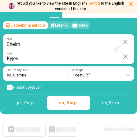
Would you like to view the site in English?
Switch
to the English
Jízdenky na autobus
Letenky
Hotely
Chełm
→
Kyjev
version of the site.
so, 8 srpna
/
1 cestující
Kde
Kde
Datum odjezdu
Cestující
so, 8 srpna
1 cestující
Hledat ubytování
pá, 7 srp.
so, 8 srp.
ne, 9 srp.