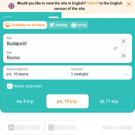
Would you like to view the site in English?
Switch
to the English
version of the site.
Jízdenky na autobus
Letenky
Hotely
Budapešť
→
Rovno
po, 10 srpna
/
1 cestující
Kde
Kde
Datum odjezdu
Cestující
po, 10 srpna
1 cestující
Hledat ubytování
ne, 9 srp.
po, 10 srp.
út, 11 srp.
Zpočátku levné
Filtry