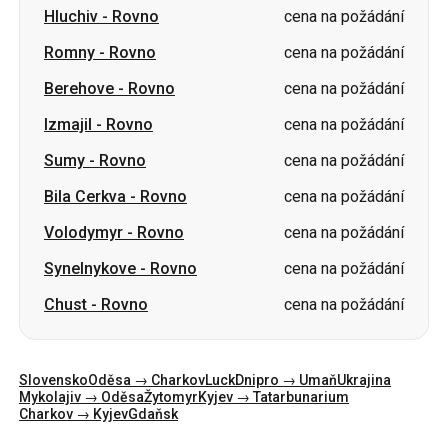
Izmajil
-
Rovno
cena na požádání
Sumy
-
Rovno
cena na požádání
Bila Cerkva
-
Rovno
cena na požádání
Volodymyr
-
Rovno
cena na požádání
Synelnykove
-
Rovno
cena na požádání
Chust
-
Rovno
cena na požádání
Slovensko
Oděsa → Charkov
Luck
Dnipro → Umaň
Ukrajina
Mykolajiv → Oděsa
Žytomyr
Kyjev → Tatarbunarium
Charkov → Kyjev
Gdaňsk
Kategorie
Země