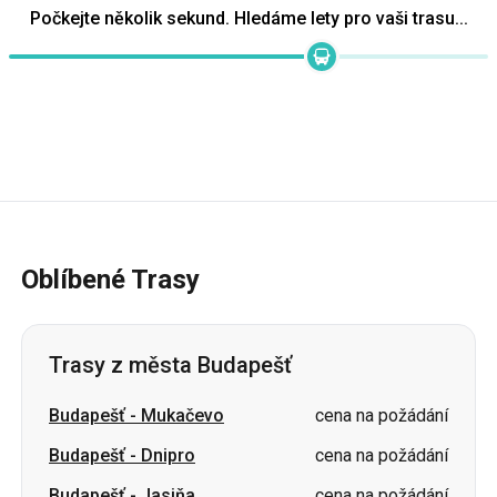
Oblíbené Trasy
Trasy z města Budapešť
Budapešť
-
Mukačevo
cena na požádání
Budapešť
-
Dnipro
cena na požádání
Budapešť
-
Jasiňa
cena na požádání
Budapešť
-
Split
cena na požádání
Budapešť
-
Ivano-Frankivsk
cena na požádání