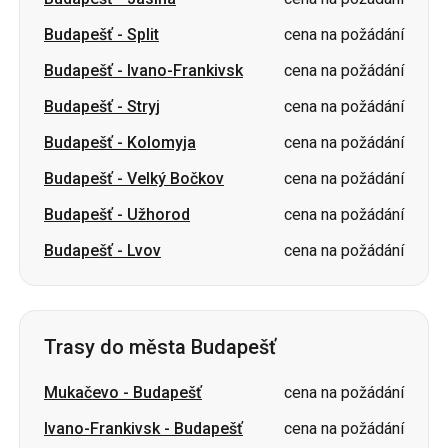
Budapešť
-
Stryj
cena na požádání
Budapešť
-
Kolomyja
cena na požádání
Budapešť
-
Velký Bočkov
cena na požádání
Budapešť
-
Užhorod
cena na požádání
Budapešť
-
Lvov
cena na požádání
Trasy do města Budapešť
Mukačevo
-
Budapešť
cena na požádání
Ivano-Frankivsk
-
Budapešť
cena na požádání
Oděsa
-
Budapešť
cena na požádání
Charkov
-
Budapešť
cena na požádání
Černovice
-
Budapešť
cena na požádání