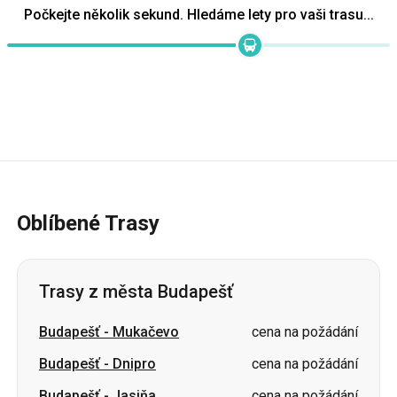
Oblíbené Trasy
Trasy z města Budapešť
Budapešť
-
Mukačevo
cena na požádání
Budapešť
-
Dnipro
cena na požádání
Budapešť
-
Jasiňa
cena na požádání
Budapešť
-
Split
cena na požádání
Budapešť
-
Stryj
cena na požádání