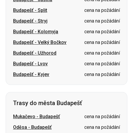
Budapešť
-
Kolomyja
cena na požádání
Budapešť
-
Velký Bočkov
cena na požádání
Budapešť
-
Užhorod
cena na požádání
Budapešť
-
Lvov
cena na požádání
Budapešť
-
Kyjev
cena na požádání
Trasy do města Budapešť
Mukačevo
-
Budapešť
cena na požádání
Oděsa
-
Budapešť
cena na požádání
Charkov
-
Budapešť
cena na požádání
Černovice
-
Budapešť
cena na požádání
Čerkasy
-
Budapešť
cena na požádání