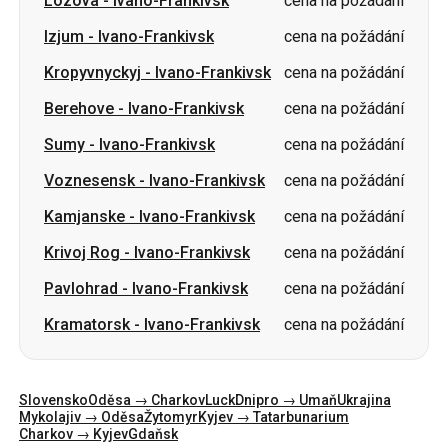
Berehove
-
Ivano-Frankivsk
cena na požádání
Sumy
-
Ivano-Frankivsk
cena na požádání
Voznesensk
-
Ivano-Frankivsk
cena na požádání
Kamjanske
-
Ivano-Frankivsk
cena na požádání
Krivoj Rog
-
Ivano-Frankivsk
cena na požádání
Pavlohrad
-
Ivano-Frankivsk
cena na požádání
Kramatorsk
-
Ivano-Frankivsk
cena na požádání
Slovensko
Oděsa → Charkov
Luck
Dnipro → Umaň
Ukrajina
Mykolajiv → Oděsa
Žytomyr
Kyjev → Tatarbunarium
Charkov → Kyjev
Gdaňsk
Kategorie