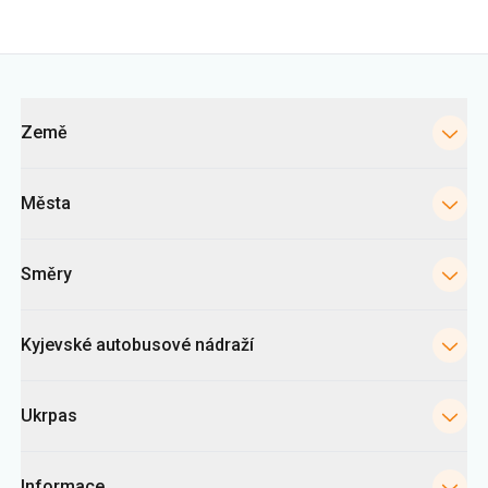
Země
Města
Směry
Kyjevské autobusové nádraží
Ukrpas
Informace