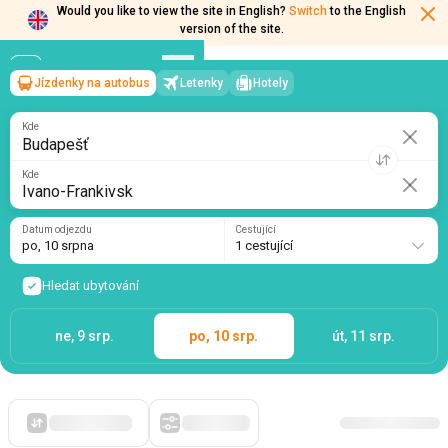
Would you like to view the site in English?
Switch
to the English
version of the site.
Jízdenky na autobus
Letenky
Hotely
Budapešť
→
Ivano-Frankivsk
po, 10 srpna
/
1 cestující
Kde
Kde
Datum odjezdu
Cestující
po, 10 srpna
1 cestující
Hledat ubytování
ne, 9 srp.
po, 10 srp.
út, 11 srp.
Zpočátku levné
Filtry