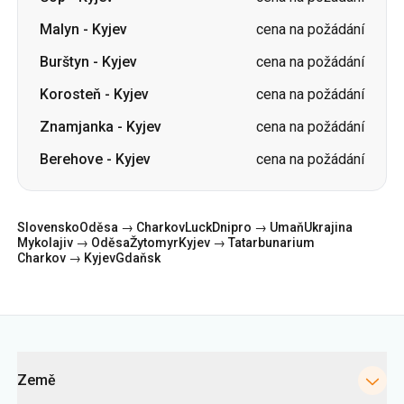
Malyn
-
Kyjev
cena na požádání
Burštyn
-
Kyjev
cena na požádání
Korosteň
-
Kyjev
cena na požádání
Znamjanka
-
Kyjev
cena na požádání
Berehove
-
Kyjev
cena na požádání
Slovensko
Oděsa → Charkov
Luck
Dnipro → Umaň
Ukrajina
Mykolajiv → Oděsa
Žytomyr
Kyjev → Tatarbunarium
Charkov → Kyjev
Gdaňsk
Kategorie
Země