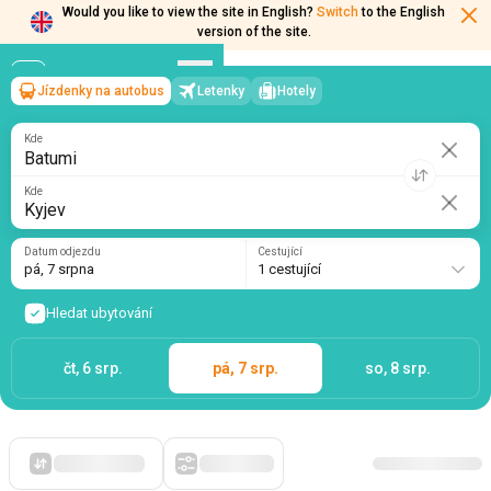
Would you like to view the site in English?
Switch
to the English
version of the site.
Jízdenky na autobus
Letenky
Hotely
Batumi
→
Kyjev
pá, 7 srpna
/
1 cestující
Kde
Kde
Datum odjezdu
Cestující
pá, 7 srpna
1 cestující
Hledat ubytování
čt, 6 srp.
pá, 7 srp.
so, 8 srp.