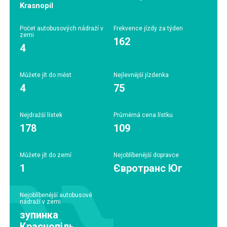
Krasnopil
Počet autobusových nádraží v
Frekvence jízdy za týden
zemi
162
4
Můžete jít do měst
Nejlevnější jízdenka
4
75
Nejdražší lístek
Průměrná cena lístku
178
109
Můžete jít do zemí
Nejoblíbenější dopravce
1
Євротранс Юг
Nejoblíbenější autobusové
nádraží v zemi
зупинка
Краснопіль