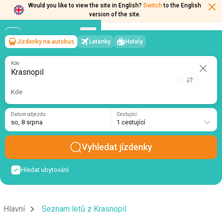
Would you like to view the site in English?
Switch
to the English
version of the site.
Jízdenky na autobus
Letenky
Hotely
Krasnopil
→
so, 8 srpna
/
1 cestující
Kde
Kde
Datum odjezdu
Cestující
so, 8 srpna
1 cestující
Vyhledat jízdenky
Hledat ubytování
Hlavní
Seznam letů z Krasnopil