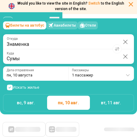
Would you like to view the site in English?
Switch
to the English
version of the site.
Билеты на автобус
Авиабилеты
Отели
Знаменка
→
Сумы
пн, 10 августа
/
1 пассажир
Откуда
Куда
Дата отправления
Пассажиры
пн, 10 августа
1 пассажир
Искать жилье
вс, 9 авг.
пн, 10 авг.
вт, 11 авг.
Сначала дешевые
Фильтры