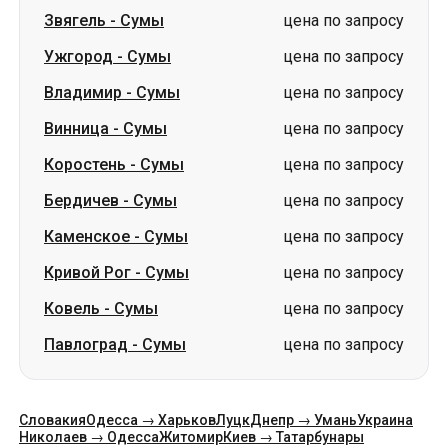
Винница
-
Сумы
цена по запросу
Коростень
-
Сумы
цена по запросу
Бердичев
-
Сумы
цена по запросу
Каменское
-
Сумы
цена по запросу
Кривой Рог
-
Сумы
цена по запросу
Ковель
-
Сумы
цена по запросу
Павлоград
-
Сумы
цена по запросу
Словакия
Одесса → Харьков
Луцк
Днепр → Умань
Украина
Николаев → Одесса
Житомир
Киев → Татарбунары
Харьков → Киев
Гданьск
Категории