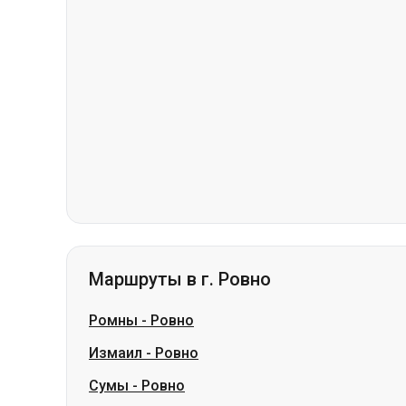
Маршруты в г. Ровно
Ромны
-
Ровно
Измаил
-
Ровно
Сумы
-
Ровно
Павлоград
-
Ровно
Лозовая
-
Ровно
Шостка
-
Ровно