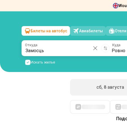
Woul
Новости
О нас
Возврат билетов
Ко
Билеты на автобус
Авиабилеты
Отели
Замосць
→
Ровно
вс, 9 августа
/
1 пассажир
Откуда
Куда
Искать жилье
сб, 8 августа
Сначала дешевые