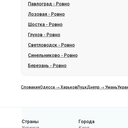
Глухов
-
Ровно
Светловодск
-
Ровно
Синельниково
-
Ровно
Березань
-
Ровно
Словакия
Одесса → Харьков
Луцк
Днепр → Умань
Укра
Категории
Страны
Города
Украина
Киев
Польша
Одесса
Румыния
Варшава
Германия
Днепр
Чехия
Львов