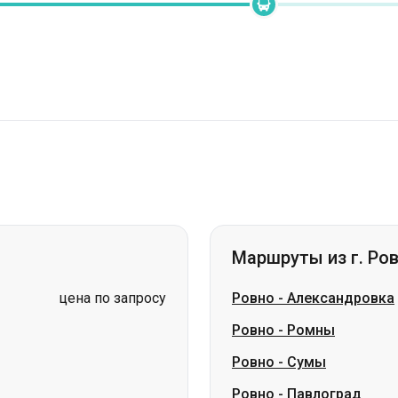
Маршруты из г. Ро
цена по запросу
Ровно
-
Александровка
Ровно
-
Ромны
Ровно
-
Сумы
Ровно
-
Павлоград
Ровно
-
Лозовая
Ровно
-
Березань
Ровно
-
Царичанка