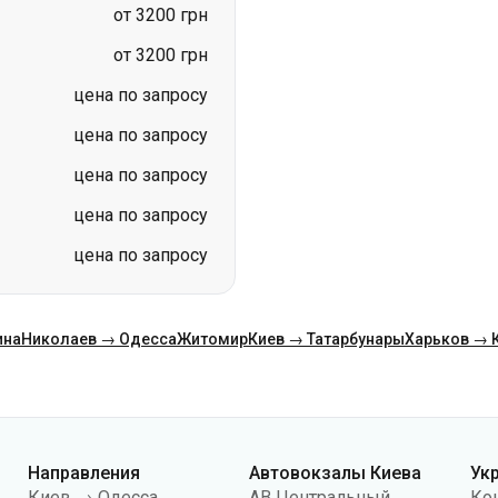
цена по запросу
цена по запросу
цена по запросу
цена по запросу
ина
Николаев → Одесса
Житомир
Киев → Татарбунары
Харьков → 
Направления
Автовокзалы Киева
Ук
Киев → Одесса
АВ Центральный
Ко
Одесса → Киев
АС Киев (м.Вокзальная)
О н
Львов → Киев
АС Полесье
Пу
Варшава → Днепр
АС Южная
По
Днепр → Одесса
АС Дарница
ко