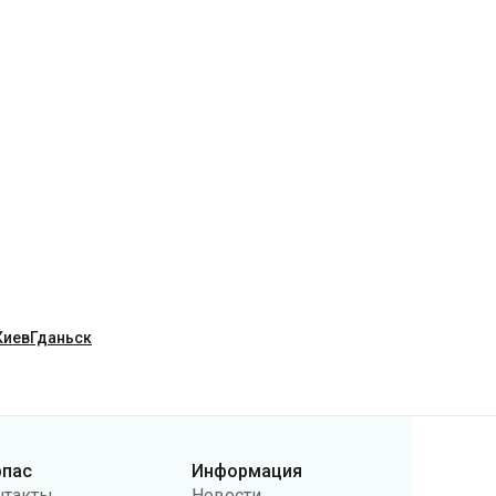
Киев
Гданьск
рпас
Информация
нтакты
Новости
ас
Перевозчикам
бличная оферта
Вопросы и ответы
литика
Возврат билетов
нфиденциальности
Карта сайта