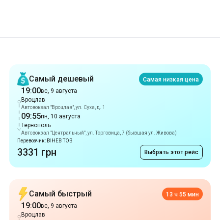
Рекомендации
Самый дешевый
Самая низкая цена
19:00
вс, 9 августа
Вроцлав
Автовокзал "Вроцлав", ул. Суха, д. 1
09:55
пн, 10 августа
Тернополь
Автовокзал "Центральный", ул. Торговица, 7 (бывшая ул. Живова)
Перевозчик: ВІНЕВ ТОВ
3331 грн
Выбрать этот рейс
Самый быстрый
13 ч 55 мин
19:00
вс, 9 августа
Вроцлав