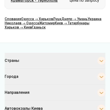
Краматорск
-
Тернополь
цена по запросу
Словакия
Одесса → Харьков
Луцк
Днепр → Умань
Украина
Николаев → Одесса
Житомир
Киев → Татарбунары
Харьков → Киев
Гданьск
Категории
Страны
Города
Направления
Автовокзалы Киева