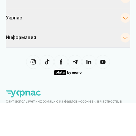
Укрпас
Информация
Сайт использует информацию из файлов «cookies», в частности, в
целях сбора статистики, анализа данных о поведении пользователей
и в рекламных целях. Мы также можем использовать информацию,
чтобы показывать вам релевантный контент на сайте. Вы можете
изменить настройки касающиеся cookies в вашем браузере.
Изменение настроек может ограничить функциональность сайта.
Укрпас
2026
,