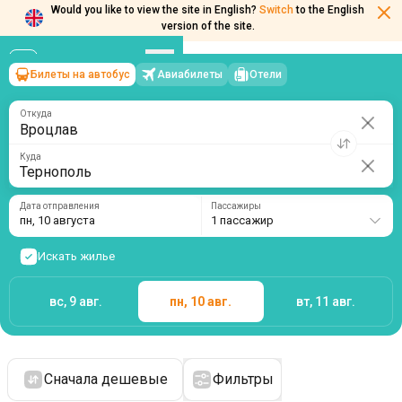
Would you like to view the site in English?
Switch
to the English
version of the site.
Билеты на автобус
Авиабилеты
Отели
Вроцлав
→
Тернополь
пн, 10 августа
/
1 пассажир
Откуда
Куда
Дата отправления
Пассажиры
пн, 10 августа
1 пассажир
Искать жилье
вс, 9 авг.
пн, 10 авг.
вт, 11 авг.
Сначала дешевые
Фильтры