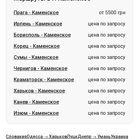
Корец
-
Каменское
цена по запросу
Сумы
-
Каменское
цена по запросу
Чернигов
-
Каменское
цена по запросу
Краматорск
-
Каменское
цена по запросу
Харьков
-
Каменское
цена по запросу
Канев
-
Каменское
цена по запросу
Изюм
-
Каменское
цена по запросу
Словакия
Одесса → Харьков
Луцк
Днепр → Умань
Украина
Николаев → Одесса
Житомир
Киев → Татарбунары
Харьков → Киев
Гданьск