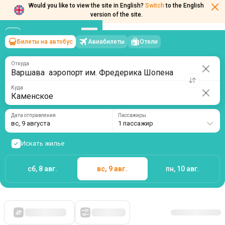
Would you like to view the site in English?
Switch
to the English
version of the site.
Билеты на автобус
Авиабилеты
Отели
Варшава аэропорт им. Фредерика Шопена
→
Каменское
вс, 9 августа
/
1 пассажир
Откуда
Куда
Дата отправления
Пассажиры
вс, 9 августа
1 пассажир
Искать жилье
сб, 8 авг.
вс, 9 авг.
пн, 10 авг.
Сначала дешевые
Фильтры