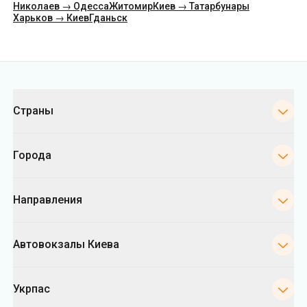
Николаев → Одесса
Житомир
Киев → Татарбунары
Харьков → Киев
Гданьск
Категории
Страны
Города
Направления
Автовокзалы Киева
Укрпас