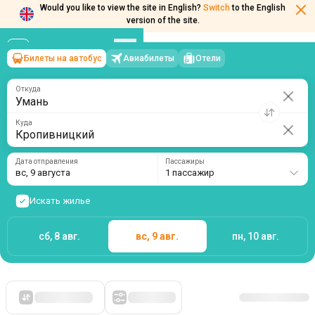
Would you like to view the site in English?
Switch
to the English
version of the site.
Билеты на автобус
Авиабилеты
Отели
Умань
→
Кропивницкий
вс, 9 августа
/
1 пассажир
Откуда
Куда
Дата отправления
Пассажиры
вс, 9 августа
1 пассажир
Искать жилье
сб, 8 авг.
вс, 9 авг.
пн, 10 авг.
Сначала дешевые
Фильтры