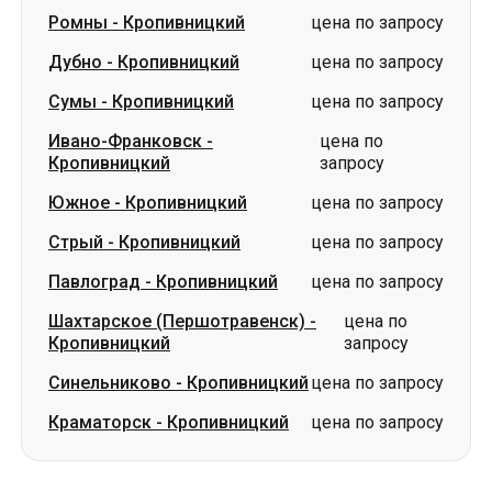
Ивано-Франковск
-
цена по
Кропивницкий
запросу
Южное
-
Кропивницкий
цена по запросу
Стрый
-
Кропивницкий
цена по запросу
Павлоград
-
Кропивницкий
цена по запросу
Шахтарское (Першотравенск)
-
цена по
Кропивницкий
запросу
Синельниково
-
Кропивницкий
цена по запросу
Краматорск
-
Кропивницкий
цена по запросу
Словакия
Одесса → Харьков
Луцк
Днепр → Умань
Украина
Николаев → Одесса
Житомир
Киев → Татарбунары
Харьков → Киев
Гданьск