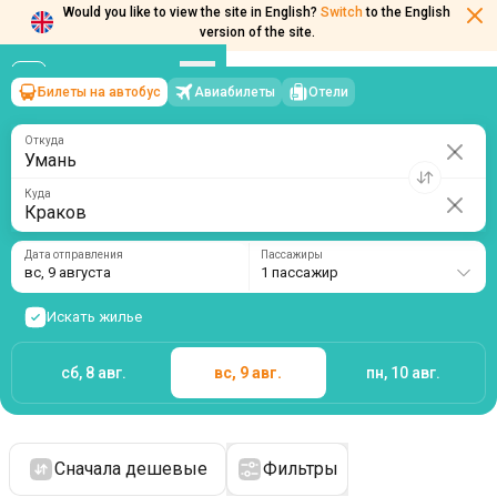
Would you like to view the site in English?
Switch
to the English
version of the site.
Билеты на автобус
Авиабилеты
Отели
Умань
→
Краков
вс, 9 августа
/
1 пассажир
Откуда
Куда
Дата отправления
Пассажиры
вс, 9 августа
1 пассажир
Искать жилье
сб, 8 авг.
вс, 9 авг.
пн, 10 авг.
Сначала дешевые
Фильтры