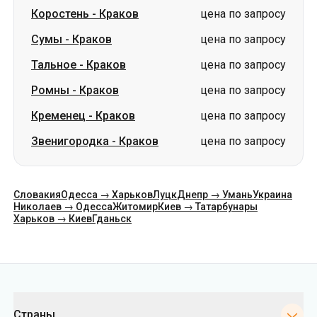
Коростень
-
Краков
цена по запросу
Сумы
-
Краков
цена по запросу
Тальное
-
Краков
цена по запросу
Ромны
-
Краков
цена по запросу
Кременец
-
Краков
цена по запросу
Звенигородка
-
Краков
цена по запросу
Словакия
Одесса → Харьков
Луцк
Днепр → Умань
Украина
Николаев → Одесса
Житомир
Киев → Татарбунары
Харьков → Киев
Гданьск
Категории
Страны