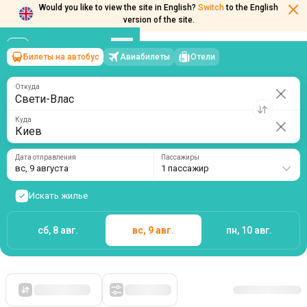
Would you like to view the site in English?
Switch
to the English
version of the site.
Билеты на автобус
Авиабилеты
Отели
Свети-Влас
→
Киев
вс, 9 августа
/
1 пассажир
Откуда
Куда
Дата отправления
Пассажиры
вс, 9 августа
1 пассажир
Искать жилье
сб, 8 авг.
вс, 9 авг.
пн, 10 авг.
Сначала дешевые
Фильтры