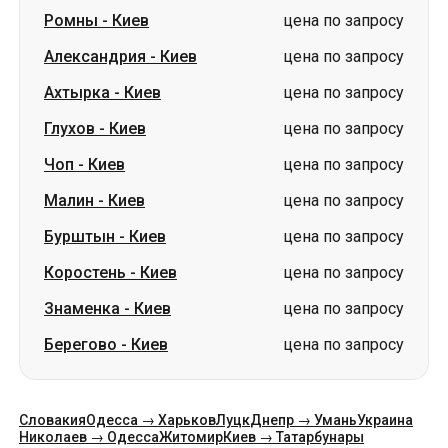
Глухов
-
Киев
цена по запросу
Чоп
-
Киев
цена по запросу
Малин
-
Киев
цена по запросу
Бурштын
-
Киев
цена по запросу
Коростень
-
Киев
цена по запросу
Знаменка
-
Киев
цена по запросу
Берегово
-
Киев
цена по запросу
Словакия
Одесса → Харьков
Луцк
Днепр → Умань
Украина
Николаев → Одесса
Житомир
Киев → Татарбунары
Харьков → Киев
Гданьск
Категории