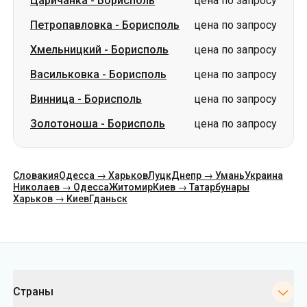
Царичанка
-
Борисполь
цена по запросу
Петропавловка
-
Борисполь
цена по запросу
Хмельницкий
-
Борисполь
цена по запросу
Васильковка
-
Борисполь
цена по запросу
Винница
-
Борисполь
цена по запросу
Золотоноша
-
Борисполь
цена по запросу
Словакия
Одесса → Харьков
Луцк
Днепр → Умань
Украина
Николаев → Одесса
Житомир
Киев → Татарбунары
Харьков → Киев
Гданьск
Категории
Страны