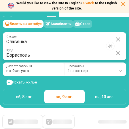
Would you like to view the site in English?
Switch
to the English
Билеты на автобус
Авиабилеты
Отели
Славянка
→
Борисполь
version of the site.
вс, 9 августа
/
1 пассажир
Откуда
Куда
Дата отправления
Пассажиры
вс, 9 августа
1 пассажир
Искать жилье
сб, 8 авг.
вс, 9 авг.
пн, 10 авг.