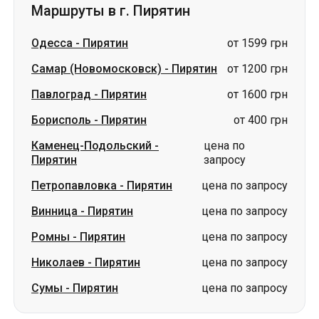
Павлоград
-
Пирятин
от 1600 грн
Борисполь
-
Пирятин
от 400 грн
Каменец-Подольский
-
цена по
Пирятин
запросу
Петропавловка
-
Пирятин
цена по запросу
Винница
-
Пирятин
цена по запросу
Ромны
-
Пирятин
цена по запросу
Николаев
-
Пирятин
цена по запросу
Сумы
-
Пирятин
цена по запросу
Словакия
Одесса → Харьков
Луцк
Днепр → Умань
Украина
Николаев → Одесса
Житомир
Киев → Татарбунары
Харьков → Киев
Гданьск