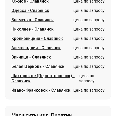
Кропивницкий
-
Славянск
цена по запросу
Александрия
-
Славянск
цена по запросу
Винница
-
Славянск
цена по запросу
Белая Церковь
-
Славянск
цена по запросу
Шахтарское (Першотравенск)
-
цена по
Славянск
запросу
Ивано-Франковск
-
Славянск
цена по запросу
Маршруты из г. Пирятин
Пирятин
-
Петропавловка
от 1698 грн
Пирятин
-
Лозовая
от 1500 грн
Пирятин
-
Павлоград
от 1400 грн