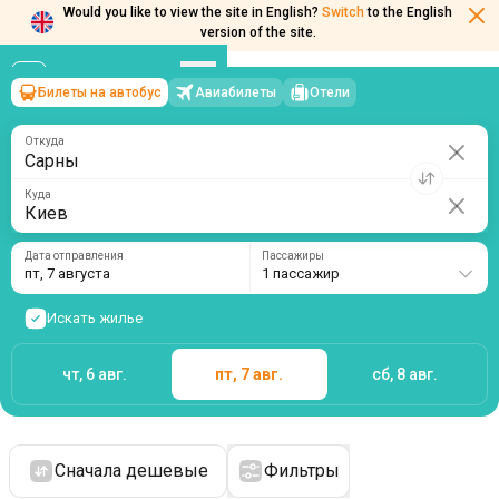
Would you like to view the site in English?
Switch
to the English
version of the site.
Билеты на автобус
Авиабилеты
Отели
Сарны
→
Киев
пт, 7 августа
/
1 пассажир
Откуда
Куда
Дата отправления
Пассажиры
пт, 7 августа
1 пассажир
Искать жилье
чт, 6 авг.
пт, 7 авг.
сб, 8 авг.
Сначала дешевые
Фильтры