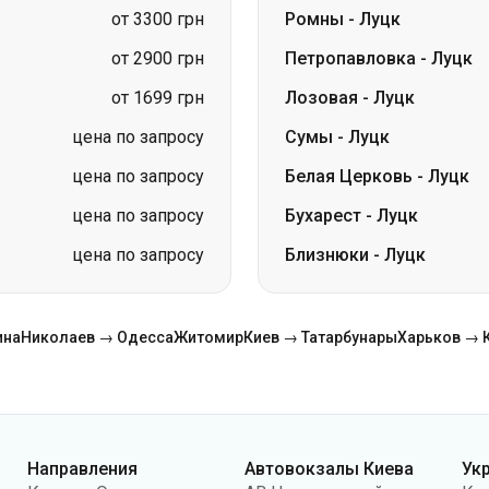
цена по запросу
Сумы
-
Луцк
цена по запросу
Белая Церковь
-
Луцк
цена по запросу
Бухарест
-
Луцк
цена по запросу
Близнюки
-
Луцк
ина
Николаев → Одесса
Житомир
Киев → Татарбунары
Харьков → 
Направления
Автовокзалы Киева
Ук
Киев → Одесса
АВ Центральный
Ко
Одесса → Киев
АС Киев (м.Вокзальная)
О н
Львов → Киев
АС Полесье
Пу
Варшава → Днепр
АС Южная
По
Днепр → Одесса
АС Дарница
ко