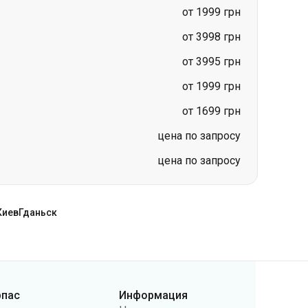
от 1999 грн
от 1699 грн
цена по запросу
цена по запросу
Киев
Гданьск
рпас
Информация
нтакты
Новости
ас
Перевозчикам
бличная оферта
Вопросы и ответы
литика
Возврат билетов
нфиденциальности
Карта сайта