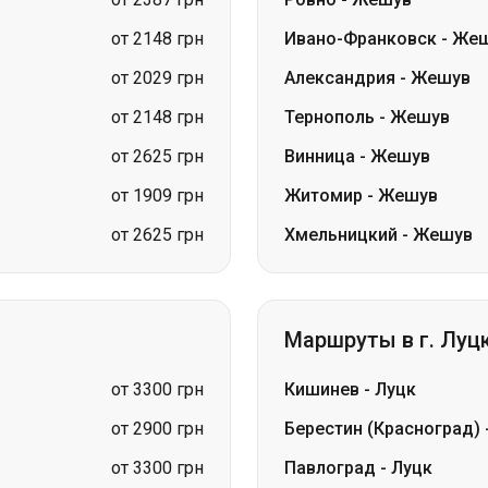
от 2148 грн
Тернополь
-
Жешув
от 2625 грн
Винница
-
Жешув
от 1909 грн
Житомир
-
Жешув
от 2625 грн
Хмельницкий
-
Жешув
Маршруты в г. Луц
от 3300 грн
Кишинев
-
Луцк
от 2900 грн
Берестин (Красноград)
от 3300 грн
Павлоград
-
Луцк
от 3300 грн
Ромны
-
Луцк
от 2900 грн
Петропавловка
-
Луцк
от 1699 грн
Лозовая
-
Луцк