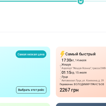
Самый быстрый
Самая низкая цена
17:30
вт, 14 июля
Жешув
Аэропорт "Жешув-Ясенка", трасса DW8
01:15
ср, 15 июля
Луцк
Автовокзал Луцк, ул. Конякина, д. 39
Перевозчик: ВОЛОДИМИР-ТРАНС ТзОВ
2267 грн
Выбрать этот рейс
Позднее прибытие
Прибытие 10:15
17:15
вт, 14 июля
Жешув
Автовокзал "Жешув", ул. Артура Гроттге
01:15
ср, 15 июля