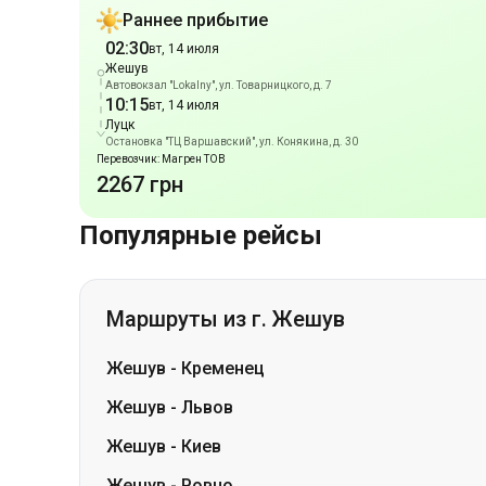
Луцк
Остановка "ТЦ Варшавский", ул. Конякина, д. 30
Перевозчик: Магрен ТОВ
2267 грн
Популярные рейсы
Маршруты из г. Жешув
Жешув
-
Кременец
Жешув
-
Львов
Жешув
-
Киев
Жешув
-
Ровно
Жешув
-
Ивано-Франковск
Жешув
-
Золочев