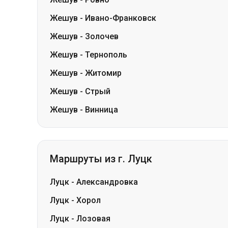
Жешув
-
Тернополь
Жешув
-
Житомир
Жешув
-
Стрый
Жешув
-
Винница
Маршруты из г. Луцк
Луцк
-
Александровка
Луцк
-
Хорол
Луцк
-
Лозовая
Луцк
-
Петропавловка
Луцк
-
Павлоград
Луцк
-
Белая Церковь