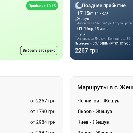
Луцк
Автовокзал Луцк, ул. Конякина, д. 39
Перевозчик: ВОЛОДИМИР-ТРАНС ТзОВ
2267 грн
Выбрать этот рейс
Маршруты в г. Же
от 2267 грн
Чернигов
-
Жешув
от 1790 грн
Львов
-
Жешув
от 2984 грн
Киев
-
Жешув
от 2387 грн
Ровно
-
Жешув
от 2148 грн
Ивано-Франковск
-
Жеш
от 2029 грн
Александрия
-
Жешув