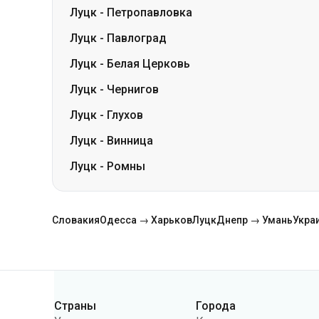
Луцк
-
Чернигов
Луцк
-
Глухов
Луцк
-
Винница
Луцк
-
Ромны
Словакия
Одесса → Харьков
Луцк
Днепр → Умань
Укра
Страны
Города
Категории
Украина
Киев
Польша
Одесса
Румыния
Варшава
Германия
Днепр
Чехия
Львов