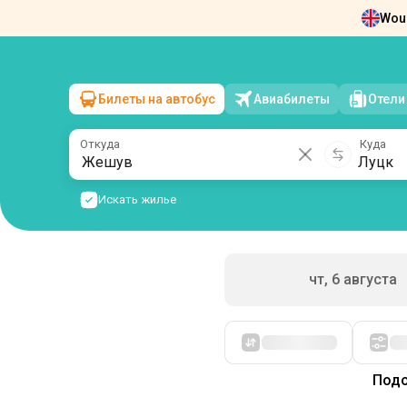
Woul
Новости
О нас
Возврат билетов
Ко
Билеты на автобус
Авиабилеты
Отели
Жешув
→
Луцк
пт, 7 августа
/
1 пассажир
Откуда
Куда
Искать жилье
чт, 6 августа
Сначала дешевые