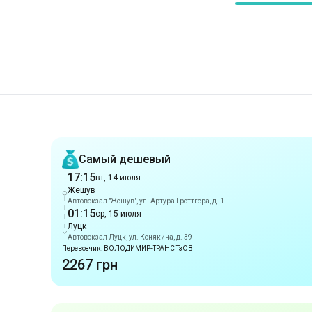
Рекомендации
Самый дешевый
17:15
вт, 14 июля
Жешув
Автовокзал "Жешув", ул. Артура Гроттгера, д. 1
01:15
ср, 15 июля
Луцк
Автовокзал Луцк, ул. Конякина, д. 39
Перевозчик: ВОЛОДИМИР-ТРАНС ТзОВ
2267 грн
Раннее прибытие
02:30
вт, 14 июля
Жешув
Автовокзал "Lokalny", ул. Товарницкого, д. 7
10:15
вт, 14 июля