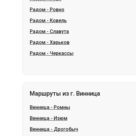
Радом
-
Харьков
Радом
-
Черкассы
Маршруты из г. Винница
Винница
-
Ромны
Винница
-
Изюм
Винница
-
Дрогобыч
Винница
-
Ужгород
Винница
-
Сумы
Винница
-
Вараш