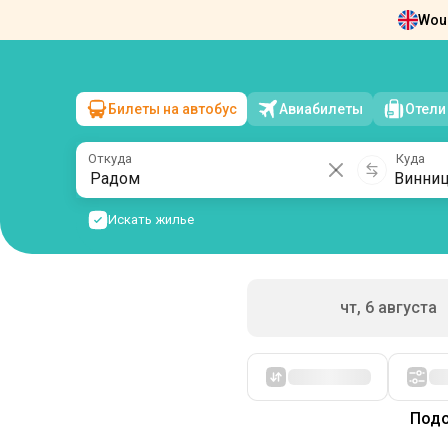
Woul
Новости
О нас
Возврат билетов
Ко
Билеты на автобус
Авиабилеты
Отели
Радом
→
Винница
пт, 7 августа
/
1 пассажир
Откуда
Куда
Искать жилье
чт, 6 августа
Сначала дешевые