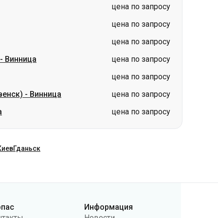
-
Винница
цена по запросу
цена по запросу
венск)
-
Винница
цена по запросу
а
цена по запросу
Киев
Гданьск
рпас
Информация
нтакты
Новости
ас
Перевозчикам
бличная оферта
Вопросы и ответы
литика
Возврат билетов
нфиденциальности
Карта сайта