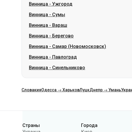
Винница
-
Берегово
Винница
-
Самар (Новомосковск)
Винница
-
Павлоград
Винница
-
Синельниково
Словакия
Одесса → Харьков
Луцк
Днепр → Умань
Укра
Категории
Страны
Города
Украина
Киев
Польша
Одесса
Румыния
Варшава
Германия
Днепр
Чехия
Львов