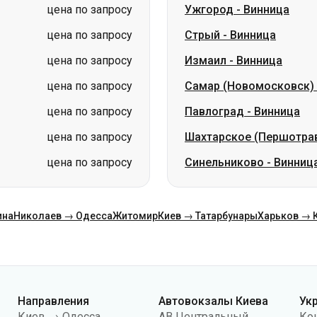
цена по запросу
Самар (Новомосковск)
цена по запросу
Павлоград
-
Винница
цена по запросу
Шахтарское (Першотра
цена по запросу
Синельниково
-
Винниц
ина
Николаев → Одесса
Житомир
Киев → Татарбунары
Харьков → 
Направления
Автовокзалы Киева
Ук
Киев → Одесса
АВ Центральный
Ко
Одесса → Киев
АС Киев (м.Вокзальная)
О н
Львов → Киев
АС Полесье
Пу
Варшава → Днепр
АС Южная
По
Днепр → Одесса
АС Дарница
ко