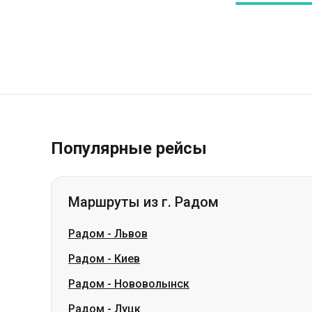
Популярные рейсы
Маршруты из г. Радом
Радом
-
Львов
Радом
-
Киев
Радом
-
Нововолынск
Радом
-
Луцк
Радом
-
Ровно
Радом
-
Ковель
Радом
-
Славута