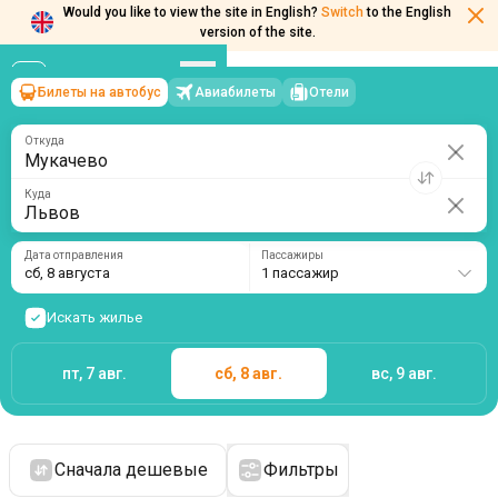
Would you like to view the site in English?
Switch
to the English
version of the site.
Билеты на автобус
Авиабилеты
Отели
Мукачево
→
Львов
сб, 8 августа
/
1 пассажир
Откуда
Куда
Дата отправления
Пассажиры
сб, 8 августа
1 пассажир
Искать жилье
пт, 7 авг.
сб, 8 авг.
вс, 9 авг.
Сначала дешевые
Фильтры