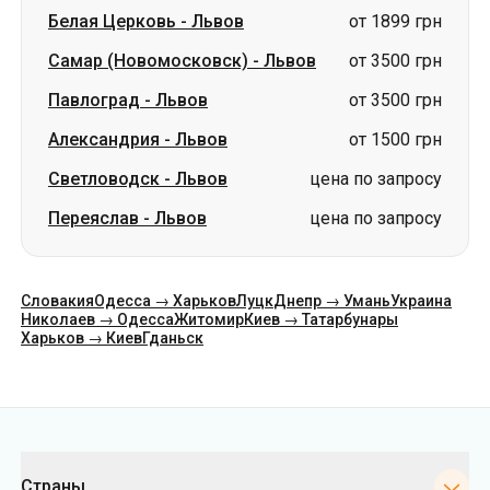
Белая Церковь
-
Львов
от 1899 грн
Самар (Новомосковск)
-
Львов
от 3500 грн
Павлоград
-
Львов
от 3500 грн
Александрия
-
Львов
от 1500 грн
Светловодск
-
Львов
цена по запросу
Переяслав
-
Львов
цена по запросу
Словакия
Одесса → Харьков
Луцк
Днепр → Умань
Украина
Николаев → Одесса
Житомир
Киев → Татарбунары
Харьков → Киев
Гданьск
Категории
Страны