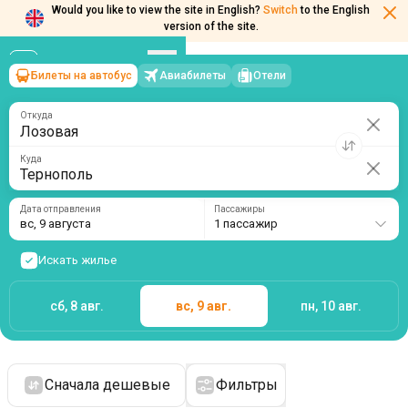
Would you like to view the site in English?
Switch
to the English
version of the site.
Билеты на автобус
Авиабилеты
Отели
Лозовая
→
Тернополь
вс, 9 августа
/
1 пассажир
Откуда
Куда
Дата отправления
Пассажиры
вс, 9 августа
1 пассажир
Искать жилье
сб, 8 авг.
вс, 9 авг.
пн, 10 авг.
Сначала дешевые
Фильтры