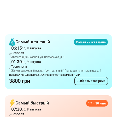
Рекомендации
Самый дешевый
Самая низкая цена
06:15
сб, 8 августа
Лозовая
Автостанция Лозовая, ул. Покровская, д. 1
01:30
вс, 9 августа
Тернополь
Железнодорожный вокзал "Центральный", Привокзальная площадь, д. 1
Перевозчик: Ширяєв Є.Б ФОП/Транспортна компанія VIP
3800 грн
Выбрать этот рейс
Самый быстрый
17 ч 30 мин
07:30
сб, 8 августа
Лозовая