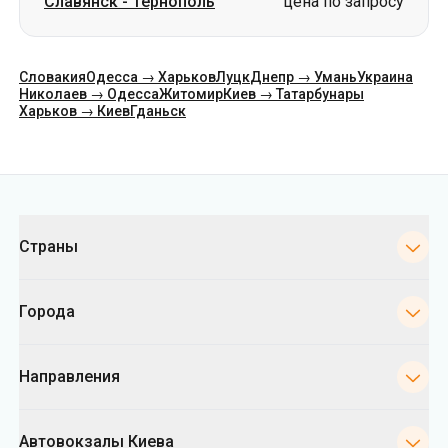
Славянск
-
Тернополь
цена по запросу
Словакия
Одесса → Харьков
Луцк
Днепр → Умань
Украина
Николаев → Одесса
Житомир
Киев → Татарбунары
Харьков → Киев
Гданьск
Категории
Страны
Города
Направления
Автовокзалы Киева