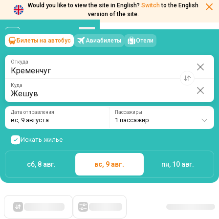
Would you like to view the site in English?
Switch
to the English
version of the site.
Билеты на автобус
Авиабилеты
Отели
Кременчуг
→
Жешув
вс, 9 августа
/
1 пассажир
Откуда
Куда
Дата отправления
Пассажиры
вс, 9 августа
1 пассажир
Искать жилье
сб, 8 авг.
вс, 9 авг.
пн, 10 авг.
Сначала дешевые
Фильтры