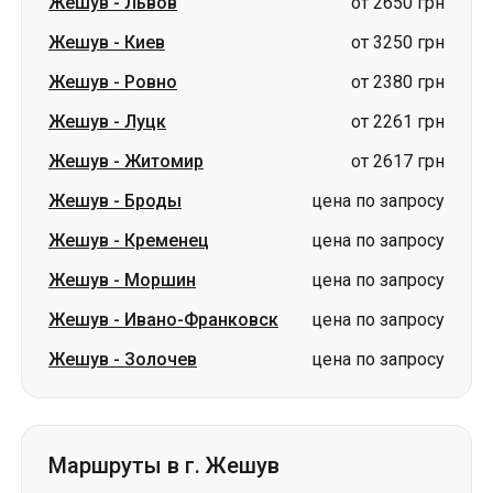
Жешув
-
Житомир
от 2617 грн
Жешув
-
Броды
цена по запросу
Жешув
-
Кременец
цена по запросу
Жешув
-
Моршин
цена по запросу
Жешув
-
Ивано-Франковск
цена по запросу
Жешув
-
Золочев
цена по запросу
Маршруты в г. Жешув
Львов
-
Жешув
от 1700 грн
Киев
-
Жешув
от 3250 грн
Ровно
-
Жешув
от 2650 грн