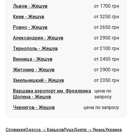
Александрия
-
Жешув
от 2950 грн
Тернополь
-
Жешув
от 2100 грн
Винница
-
Жешув
от 2450 грн
Житомир
-
Жешув
от 2900 грн
Хмельницкий
-
Жешув
от 2350 грн
Варшава аэропорт им. Фредерика
цена по
Шопена
-
Жешув
запросу
Чернигов
-
Жешув
цена по запросу
Словакия
Одесса → Харьков
Луцк
Днепр → Умань
Украина
Николаев → Одесса
Житомир
Киев → Татарбунары
Харьков → Киев
Гданьск