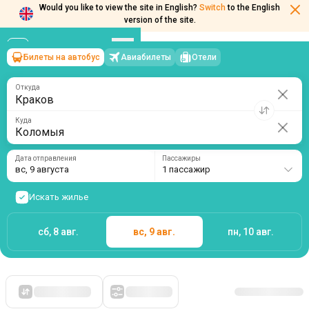
Would you like to view the site in English?
Switch
to the English
version of the site.
Билеты на автобус
Авиабилеты
Отели
Краков
→
Коломыя
вс, 9 августа
/
1 пассажир
Откуда
Куда
Дата отправления
Пассажиры
вс, 9 августа
1 пассажир
Искать жилье
сб, 8 авг.
вс, 9 авг.
пн, 10 авг.
Сначала дешевые
Фильтры