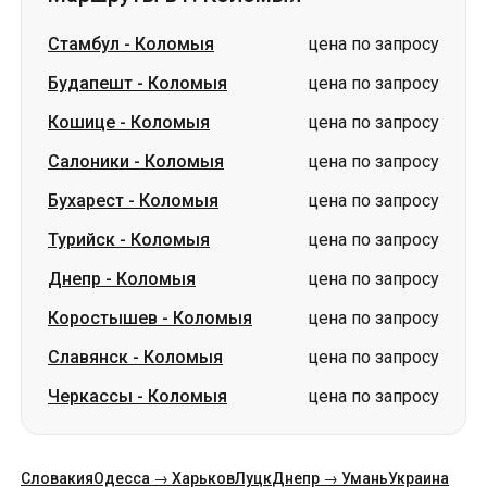
Салоники
-
Коломыя
цена по запросу
Бухарест
-
Коломыя
цена по запросу
Турийск
-
Коломыя
цена по запросу
Днепр
-
Коломыя
цена по запросу
Коростышев
-
Коломыя
цена по запросу
Славянск
-
Коломыя
цена по запросу
Черкассы
-
Коломыя
цена по запросу
Словакия
Одесса → Харьков
Луцк
Днепр → Умань
Украина
Николаев → Одесса
Житомир
Киев → Татарбунары
Харьков → Киев
Гданьск