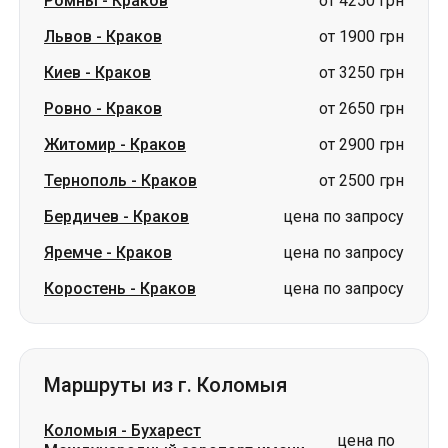
Житомир
-
Краков
от 2900 грн
Тернополь
-
Краков
от 2500 грн
Бердичев
-
Краков
цена по запросу
Яремче
-
Краков
цена по запросу
Коростень
-
Краков
цена по запросу
Маршруты из г. Коломыя
Коломыя
-
Бухарест
цена по
Международный аэропорт имени
запросу
Анри Коанды
Коломыя
-
Днепр
цена по запросу
Коломыя
-
Бердичев
цена по запросу