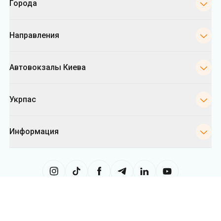
Автовокзалы Киева
Укрпас
Информация
Сайт использует информацию из файлов «cookies», в частности, в
целях сбора статистики, анализа данных о поведении пользователей
и в рекламных целях. Мы также можем использовать информацию,
чтобы показывать вам релевантный контент на сайте. Вы можете
изменить настройки касающиеся cookies в вашем браузере.
Изменение настроек может ограничить функциональность сайта.