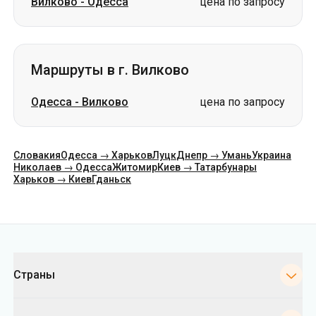
Одесса
-
Вилково
цена по запросу
Словакия
Одесса → Харьков
Луцк
Днепр → Умань
Украина
Николаев → Одесса
Житомир
Киев → Татарбунары
Харьков → Киев
Гданьск
Категории
Страны
Города
Направления