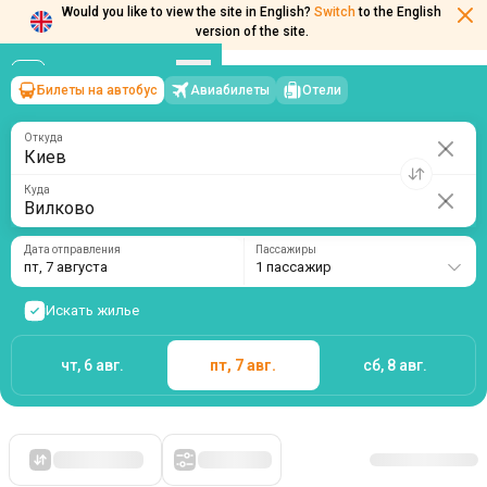
Would you like to view the site in English?
Switch
to the English
version of the site.
Билеты на автобус
Авиабилеты
Отели
Киев
→
Вилково
пт, 7 августа
/
1 пассажир
Откуда
Куда
Дата отправления
Пассажиры
пт, 7 августа
1 пассажир
Искать жилье
чт, 6 авг.
пт, 7 авг.
сб, 8 авг.
Сначала дешевые
Фильтры