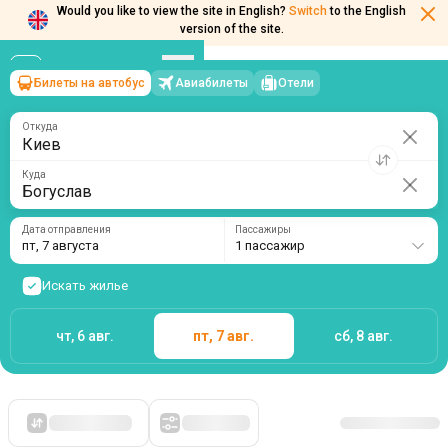
Would you like to view the site in English?
Switch
to the English
version of the site.
Билеты на автобус
Авиабилеты
Отели
Киев
→
Богуслав
пт, 7 августа
/
1 пассажир
Откуда
Куда
Дата отправления
Пассажиры
пт, 7 августа
1 пассажир
Искать жилье
чт, 6 авг.
пт, 7 авг.
сб, 8 авг.
Сначала дешевые
Фильтры