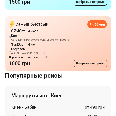
Киев
Остановка "метро Осокорки", проспект Бажана
15:00
вт, 14 июля
Богуслав
АЗС "Sentosa Oil", F2G5+HCF
Перевозчик: Наджафова Е.Р. ФОП
1600 грн
Выбрать этот рейс
Популярные рейсы
Маршруты из г. Киев
Киев
-
Бабин
от 490 грн
Киев
-
Лозовая
от 1900 грн
Киев
-
Кожухов
от 490 грн
Киев
-
Чертория
цена по запросу
Киев
-
Владимировка
цена по запросу