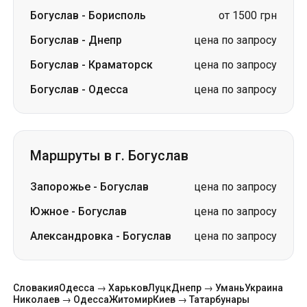
Богуслав
-
Одесса
цена по запросу
Маршруты в г. Богуслав
Запорожье
-
Богуслав
цена по запросу
Южное
-
Богуслав
цена по запросу
Александровка
-
Богуслав
цена по запросу
Словакия
Одесса → Харьков
Луцк
Днепр → Умань
Украина
Николаев → Одесса
Житомир
Киев → Татарбунары
Харьков → Киев
Гданьск
Категории