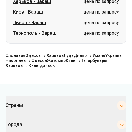
Словакия
Одесса → Харьков
Луцк
Днепр → Умань
Украина
Николаев → Одесса
Житомир
Киев → Татарбунары
Харьков → Киев
Гданьск
Категории
Страны
Города
Направления
Автовокзалы Киева