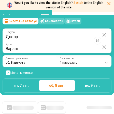
Would you like to view the site in English?
Switch
to the English
version of the site.
Билеты на автобус
Авиабилеты
Отели
Днепр
→
Вараш
сб, 8 августа
/
1 пассажир
Откуда
Куда
Дата отправления
Пассажиры
сб, 8 августа
1 пассажир
Искать жилье
пт, 7 авг.
сб, 8 авг.
вс, 9 авг.
Сначала дешевые
Фильтры