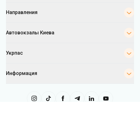
Укрпас
Информация
Сайт использует информацию из файлов «cookies», в частности, в
целях сбора статистики, анализа данных о поведении пользователей
и в рекламных целях. Мы также можем использовать информацию,
чтобы показывать вам релевантный контент на сайте. Вы можете
изменить настройки касающиеся cookies в вашем браузере.
Изменение настроек может ограничить функциональность сайта.
Укрпас
2026
,