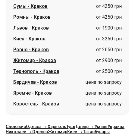
Киев
-
Краков
от 3250 грн
Ровно
-
Краков
от 2650 грн
Житомир
-
Краков
от 2900 грн
Тернополь
-
Краков
от 2500 грн
Бердичев
-
Краков
цена по запросу
Яремче
-
Краков
цена по запросу
Коростень
-
Краков
цена по запросу
Словакия
Одесса → Харьков
Луцк
Днепр → Умань
Украина
Николаев → Одесса
Житомир
Киев → Татарбунары
Харьков → Киев
Гданьск
Категории