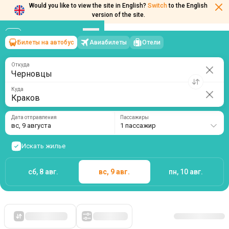
Would you like to view the site in English?
Switch
to the English
version of the site.
Билеты на автобус
Авиабилеты
Отели
Черновцы
→
Краков
вс, 9 августа
/
1 пассажир
Откуда
Куда
Дата отправления
Пассажиры
вс, 9 августа
1 пассажир
Искать жилье
сб, 8 авг.
вс, 9 авг.
пн, 10 авг.
Сначала дешевые
Фильтры