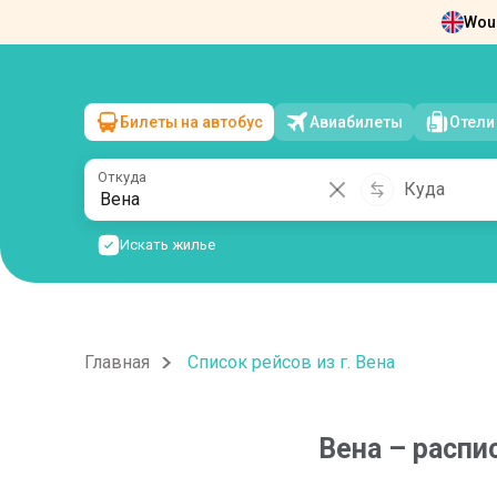
Woul
Новости
О нас
Возврат билетов
Ко
Билеты на автобус
Авиабилеты
Отели
Вена
→
чт, 6 августа
/
1 пассажир
Откуда
Куда
Искать жилье
Главная
Список рейсов из г. Вена
Вена
–
распи