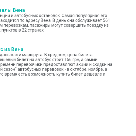
залы Вена
анций и автобусных остановок. Самая популярная это
находится по адресу Вена. В день она обслуживает 561
м перевозкам, пасажиры могут совершить поездку из
 пунктов в 22 странах.
с из Вена
 дальности маршрута. В среднем, цена билета
ешевый билет на автобус стоит 156 грн, а самый
 времени перевозчики предоставляют акции и скидки на
й сезон" автобусных перевозок - в октябре, ноябре, а
это время есть возможность купить билет дешевле и