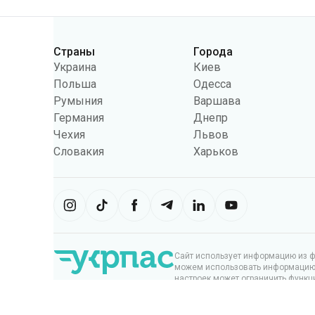
Категории
Страны
Города
Украина
Киев
Польша
Одесса
Румыния
Варшава
Германия
Днепр
Чехия
Львов
Словакия
Харьков
Сайт использует информацию из фа
можем использовать информацию, 
настроек может ограничить функц
Укрпас
2026
,