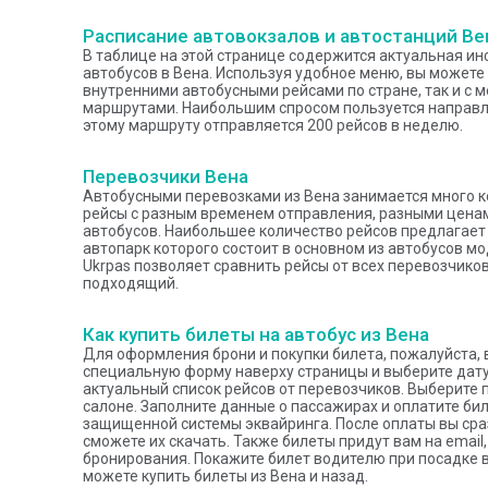
Расписание автовокзалов и автостанций Ве
В таблице на этой странице содержится актуальная и
автобусов в Вена. Используя удобное меню, вы можете
внутренними автобусными рейсами по стране, так и с
маршрутами. Наибольшим спросом пользуется направле
этому маршруту отправляется 200 рейсов в неделю.
Перевозчики Вена
Автобусными перевозками из Вена занимается много к
рейсы с разным временем отправления, разными цена
автобусов. Наибольшее количество рейсов предлагает п
автопарк которого состоит в основном из автобусов мо
Ukrpas позволяет сравнить рейсы от всех перевозчико
подходящий.
Как купить билеты на автобус из Вена
Для оформления брони и покупки билета, пожалуйста, 
специальную форму наверху страницы и выберите дату
актуальный список рейсов от перевозчиков. Выберите 
салоне. Заполните данные о пассажирах и оплатите б
защищенной системы эквайринга. После оплаты вы сра
сможете их скачать. Также билеты придут вам на emai
бронирования. Покажите билет водителю при посадке 
можете купить билеты из Вена и назад.