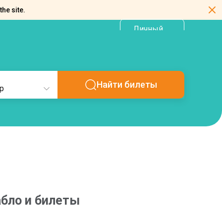
the site.
Личный
RU
кабинет
Найти билеты
р
абло и билеты