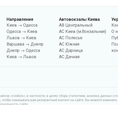
Направления
Автовокзалы Киева
Ук
Киев → Одесса
АВ Центральный
Ко
Одесса → Киев
АС Киев (м.Вокзальная)
О н
Львов → Киев
АС Полесье
Пу
Варшава → Днепр
АС Южная
По
Днепр → Одесса
АС Дарница
ко
Киев → Львов
АС Дачная
йлов «cookies», в частности, в целях сбора статистики, анализа данных о 
чтобы показывать вам релевантный контент на сайте. Вы можете изменить
иональность сайта.