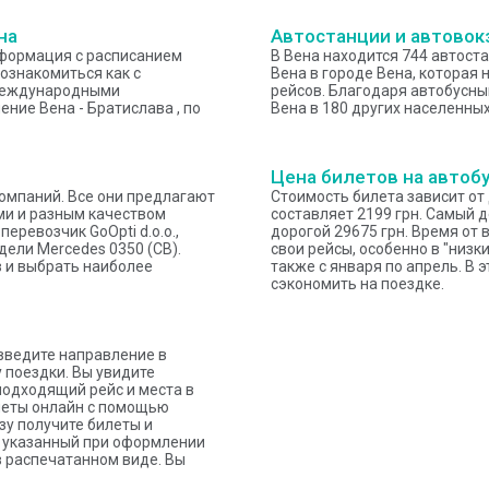
на
Автостанции и автовок
нформация с расписанием
В Вена находится 744 автост
 ознакомиться как с
Вена в городе Вена, которая 
 международными
рейсов. Благодаря автобусны
ние Вена - Братислава , по
Вена в 180 других населенных
Цена билетов на автобу
омпаний. Все они предлагают
Стоимость билета зависит от
ми и разным качеством
составляет 2199 грн. Самый д
еревозчик GoOpti d.o.o.,
дорогой 29675 грн. Время от
дели Mercedes 0350 (СВ).
свои рейсы, особенно в "низки
в и выбрать наиболее
также с января по апрель. В 
сэкономить на поездке.
введите направление в
 поездки. Вы увидите
подходящий рейс и места в
илеты онлайн с помощью
зу получите билеты и
l, указанный при оформлении
в распечатанном виде. Вы