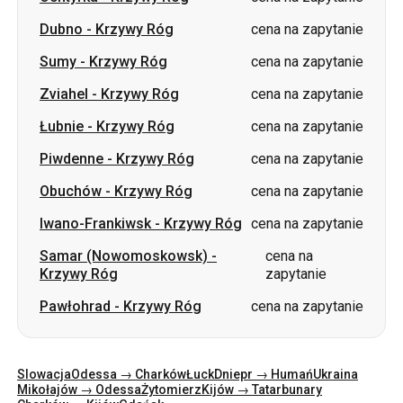
Łubnie
-
Krzywy Róg
cena na zapytanie
Piwdenne
-
Krzywy Róg
cena na zapytanie
Obuchów
-
Krzywy Róg
cena na zapytanie
Iwano-Frankiwsk
-
Krzywy Róg
cena na zapytanie
Samar (Nowomoskowsk)
-
cena na
Krzywy Róg
zapytanie
Pawłohrad
-
Krzywy Róg
cena na zapytanie
Slowacja
Odessa → Charków
Łuck
Dniepr → Humań
Ukraina
Mikołajów → Odessa
Żytomierz
Kijów → Tatarbunary
Charków → Kijów
Gdańsk