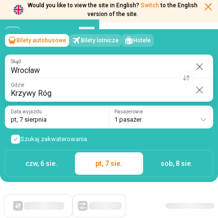
Would you like to view the site in English?
Switch
to the English
version of the site.
Bilety autobusowe
Bilety lotnicze
Hotele
Wrocław
→
Krzywy Róg
pt, 7 sierpnia
/
1 pasażer
Skąd
Gdzie
Data wyjazdu
Pasażerowie
pt, 7 sierpnia
1 pasażer
Szukaj zakwaterowania
czw, 6 sie.
pt, 7 sie.
sob, 8 sie.
Po pierwsze, tanie
Filtry