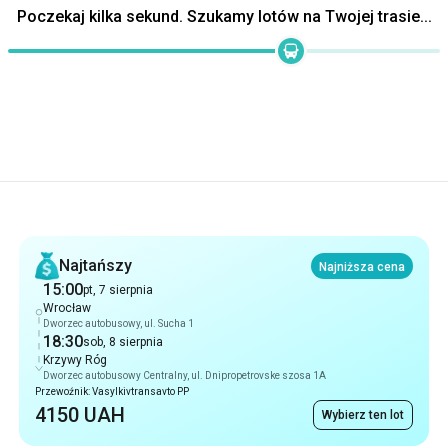
Rekomendacje
Najtańszy
Najniższa cena
15:00
pt, 7 sierpnia
Wrocław
Dworzec autobusowy, ul. Sucha 1
18:30
sob, 8 sierpnia
Krzywy Róg
Dworzec autobusowy Centralny, ul. Dnipropetrovske szosa 1A
Przewoźnik: Vasylkivtransavto PP
4150 UAH
Wybierz ten lot
Najszybszy
26 godz 30 min
15:00
pt, 7 sierpnia
Wrocław