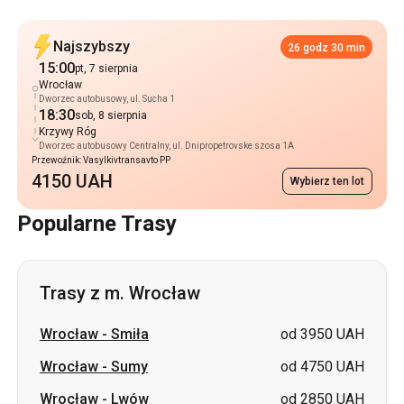
Dworzec autobusowy, ul. Sucha 1
18:30
sob, 8 sierpnia
Krzywy Róg
Dworzec autobusowy Centralny, ul. Dnipropetrovske szosa 1A
Przewoźnik: Vasylkivtransavto PP
4150 UAH
Wybierz ten lot
Popularne Trasy
Trasy z m. Wrocław
Wrocław
-
Smiła
od 3950 UAH
Wrocław
-
Sumy
od 4750 UAH
Wrocław
-
Lwów
od 2850 UAH
Wrocław
-
Kijów
od 3750 UAH
Wrocław
-
Równe
od 3400 UAH
Wrocław
-
Żytomierz
od 3500 UAH