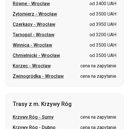
Tarnopol
-
Wrocław
od 3200 UAH
Winnica
-
Wrocław
od 3500 UAH
Chmielnicki
-
Wrocław
od 3500 UAH
Korzec
-
Wrocław
cena na zapytanie
Zwinogródka
-
Wrocław
cena na zapytanie
Trasy z m. Krzywy Róg
Krzywy Róg
-
Sumy
cena na zapytanie
Krzywy Róg
-
Dubno
cena na zapytanie
Krzywy Róg
-
Izmaił
cena na zapytanie
Krzywy Róg
-
Truskawiec
cena na zapytanie
Krzywy Róg
-
Łubnie
cena na zapytanie