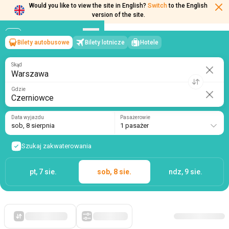
Would you like to view the site in English?
Switch
to the English
version of the site.
Bilety autobusowe
Bilety lotnicze
Hotele
Warszawa
→
Czerniowce
sob, 8 sierpnia
/
1 pasażer
Skąd
Gdzie
Data wyjazdu
Pasażerowie
sob, 8 sierpnia
1 pasażer
Szukaj zakwaterowania
pt, 7 sie.
sob, 8 sie.
ndz, 9 sie.
Po pierwsze, tanie
Filtry