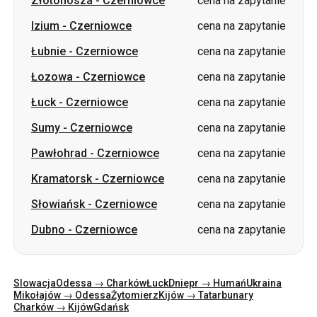
Łozowa
-
Czerniowce
cena na zapytanie
Łuck
-
Czerniowce
cena na zapytanie
Sumy
-
Czerniowce
cena na zapytanie
Pawłohrad
-
Czerniowce
cena na zapytanie
Kramatorsk
-
Czerniowce
cena na zapytanie
Słowiańsk
-
Czerniowce
cena na zapytanie
Dubno
-
Czerniowce
cena na zapytanie
Slowacja
Odessa → Charków
Łuck
Dniepr → Humań
Ukraina
Mikołajów → Odessa
Żytomierz
Kijów → Tatarbunary
Charków → Kijów
Gdańsk
Kategorie