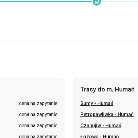
Trasy do m. Humań
cena na zapytanie
Sumy
-
Humań
cena na zapytanie
Petropawliwka
-
Humań
cena na zapytanie
Czuhujiw
-
Humań
cena na zapytanie
Łozowa
-
Humań
cena na zapytanie
Izium
-
Humań
cena na zapytanie
Ochtyrka
-
Humań
cena na zapytanie
Izmaił
-
Humań