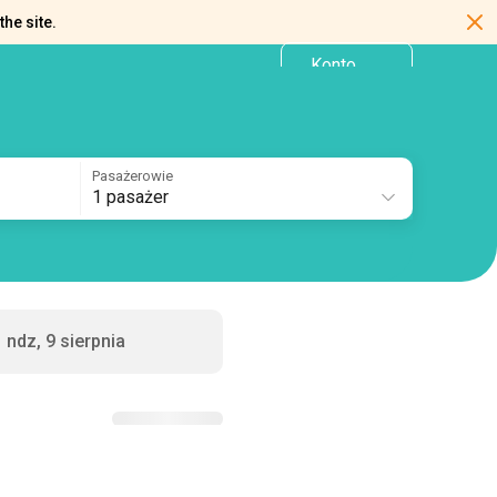
the site.
Konto
PL
osobiste
Pasażerowie
1 pasażer
ndz, 9 sierpnia