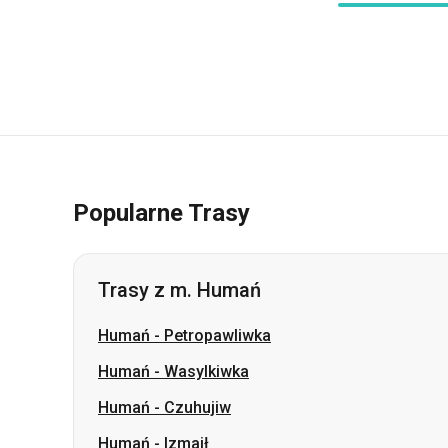
Popularne Trasy
Trasy z m. Humań
Humań
-
Petropawliwka
Humań
-
Wasylkiwka
Humań
-
Czuhujiw
Humań
-
Izmaił
Humań
-
Izium
Humań
-
Łozowa
Humań
-
Pawłohrad