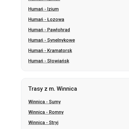
Humań
-
Synelnykowe
Humań
-
Kramatorsk
Humań
-
Słowiańsk
Trasy z m. Winnica
Winnica
-
Sumy
Winnica
-
Romny
Winnica
-
Stryj
Winnica
-
Warasz
Winnica
-
Berehowe
Winnica
-
Użhorod