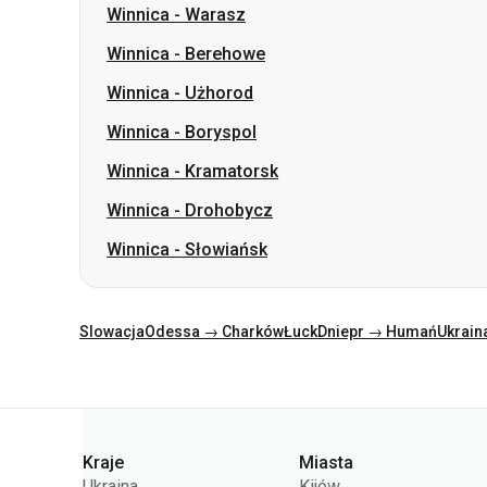
Winnica
-
Boryspol
Winnica
-
Kramatorsk
Winnica
-
Drohobycz
Winnica
-
Słowiańsk
Slowacja
Odessa → Charków
Łuck
Dniepr → Humań
Ukrain
Kategorie
Kraje
Miasta
Ukraina
Kijów
Polska
Odessa
Rumunia
Warszawa
Niemcy
Dniepr
Czechy
Lwów