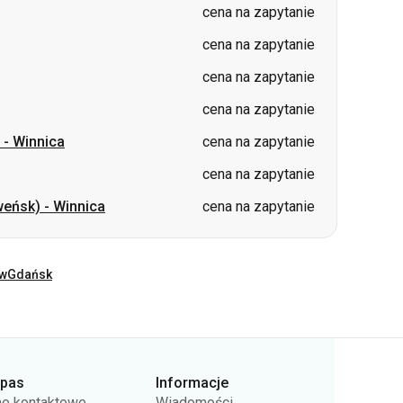
cena na zapytanie
-
Winnica
cena na zapytanie
cena na zapytanie
weńsk)
-
Winnica
cena na zapytanie
ów
Gdańsk
rpas
Informacje
e kontaktowe
Wiadomości
as
Dla przewoźników
rta publiczna
Pytania i odpowiedzi
ityki prywatności
Zwrot biletów
Mapa strony