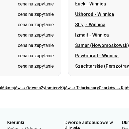
cena na zapytanie
Izmaił
-
Winnica
cena na zapytanie
Samar (Nowomoskowsk)
cena na zapytanie
Pawłohrad
-
Winnica
cena na zapytanie
Szachtarskie (Perszotra
a
Mikołajów → Odessa
Żytomierz
Kijów → Tatarbunary
Charków → Kij
Kierunki
Dworce autobusowe w
Uk
Kijowie
Kijów → Odessa
Dan
Dworzec autobusowy
Odessa → Kijów
O n
Centralny
Lwów → Kijów
Ofe
Stacja autobusowa Kijów
Warszawa → Dniepr
Pol
(m.Vokzalna)
Dniepr → Odessa