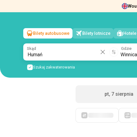
Woul
Wiadomości
O nas
Zwrot biletów
Dan
Bilety autobusowe
Bilety lotnicze
Hotele
Humań
→
Winnica
sob, 8 sierpnia
/
1 pasażer
Skąd
Gdzie
Szukaj zakwaterowania
pt, 7 sierpnia
Po pierwsze, tanie