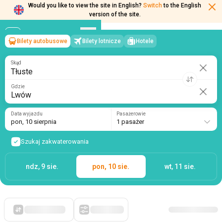
Would you like to view the site in English?
Switch
to the English
Bilety autobusowe
Bilety lotnicze
Hotele
Tłuste
→
Lwów
version of the site.
pon, 10 sierpnia
/
1 pasażer
Skąd
Gdzie
Data wyjazdu
Pasażerowie
pon, 10 sierpnia
1 pasażer
Szukaj zakwaterowania
ndz, 9 sie.
pon, 10 sie.
wt, 11 sie.