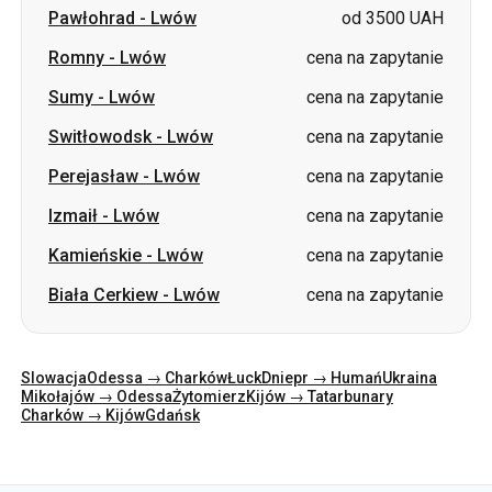
Pawłohrad
-
Lwów
od 3500 UAH
Romny
-
Lwów
cena na zapytanie
Sumy
-
Lwów
cena na zapytanie
Switłowodsk
-
Lwów
cena na zapytanie
Perejasław
-
Lwów
cena na zapytanie
Izmaił
-
Lwów
cena na zapytanie
Kamieńskie
-
Lwów
cena na zapytanie
Biała Cerkiew
-
Lwów
cena na zapytanie
Slowacja
Odessa → Charków
Łuck
Dniepr → Humań
Ukraina
Mikołajów → Odessa
Żytomierz
Kijów → Tatarbunary
Charków → Kijów
Gdańsk