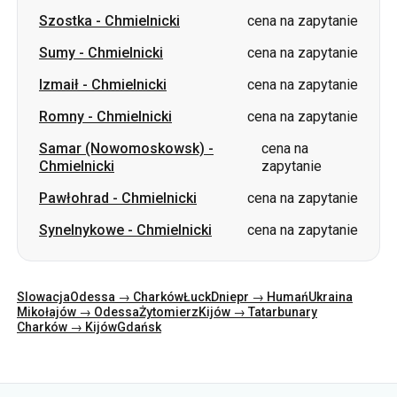
Szostka
-
Chmielnicki
cena na zapytanie
Sumy
-
Chmielnicki
cena na zapytanie
Izmaił
-
Chmielnicki
cena na zapytanie
Romny
-
Chmielnicki
cena na zapytanie
Samar (Nowomoskowsk)
-
cena na
Chmielnicki
zapytanie
Pawłohrad
-
Chmielnicki
cena na zapytanie
Synelnykowe
-
Chmielnicki
cena na zapytanie
Slowacja
Odessa → Charków
Łuck
Dniepr → Humań
Ukraina
Mikołajów → Odessa
Żytomierz
Kijów → Tatarbunary
Charków → Kijów
Gdańsk