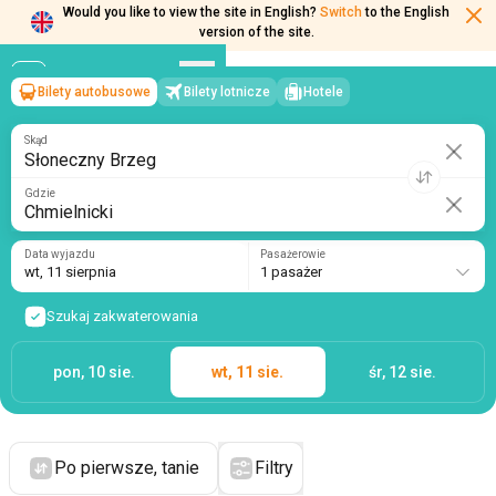
Would you like to view the site in English?
Switch
to the English
version of the site.
Bilety autobusowe
Bilety lotnicze
Hotele
Słoneczny Brzeg
→
Chmielnicki
wt, 11 sierpnia
/
1 pasażer
Skąd
Gdzie
Data wyjazdu
Pasażerowie
wt, 11 sierpnia
1 pasażer
Szukaj zakwaterowania
pon, 10 sie.
wt, 11 sie.
śr, 12 sie.
Po pierwsze, tanie
Filtry