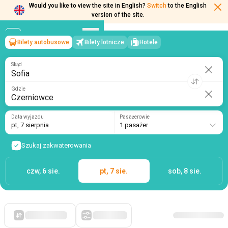
Would you like to view the site in English?
Switch
to the English
version of the site.
Bilety autobusowe
Bilety lotnicze
Hotele
Sofia
→
Czerniowce
pt, 7 sierpnia
/
1 pasażer
Skąd
Gdzie
Data wyjazdu
Pasażerowie
pt, 7 sierpnia
1 pasażer
Szukaj zakwaterowania
czw, 6 sie.
pt, 7 sie.
sob, 8 sie.