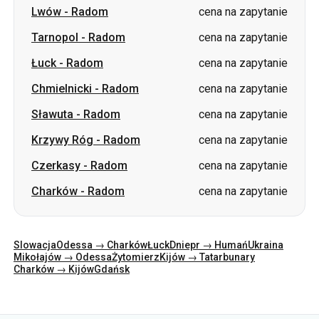
Chmielnicki
-
Radom
cena na zapytanie
Sławuta
-
Radom
cena na zapytanie
Krzywy Róg
-
Radom
cena na zapytanie
Czerkasy
-
Radom
cena na zapytanie
Charków
-
Radom
cena na zapytanie
Slowacja
Odessa → Charków
Łuck
Dniepr → Humań
Ukraina
Mikołajów → Odessa
Żytomierz
Kijów → Tatarbunary
Charków → Kijów
Gdańsk
Kategorie
Kraje