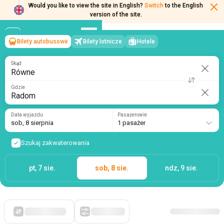
Would you like to view the site in English?
Switch
to the English
version of the site.
Bilety autobusowe
Bilety lotnicze
Hotele
Równe
→
Radom
sob, 8 sierpnia
/
1 pasażer
Skąd
Gdzie
Data wyjazdu
Pasażerowie
sob, 8 sierpnia
1 pasażer
Szukaj zakwaterowania
pt, 7 sie.
sob, 8 sie.
ndz, 9 sie.
Po pierwsze, tanie
Filtry