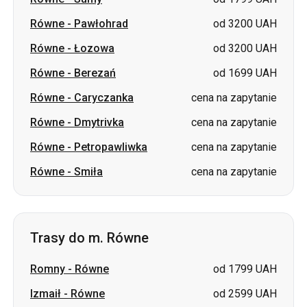
Równe
-
Berezań
od 1699 UAH
Równe
-
Caryczanka
cena na zapytanie
Równe
-
Dmytrivka
cena na zapytanie
Równe
-
Petropawliwka
cena na zapytanie
Równe
-
Smiła
cena na zapytanie
Trasy do m. Równe
Romny
-
Równe
od 1799 UAH
Izmaił
-
Równe
od 2599 UAH
Sumy
-
Równe
od 1799 UAH
Biała Cerkiew
-
Równe
od 1699 UAH
Berezań
-
Równe
od 1699 UAH