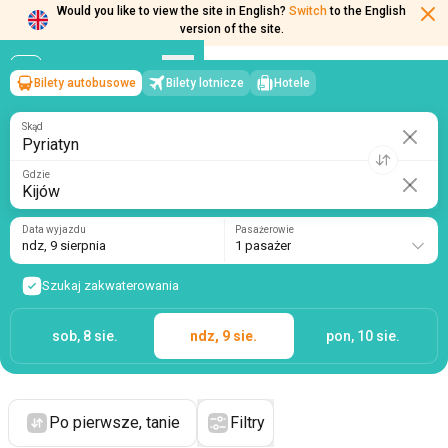
Would you like to view the site in English?
Switch
to the English
version of the site.
Bilety autobusowe
Bilety lotnicze
Hotele
Pyriatyn
→
Kijów
ndz, 9 sierpnia
/
1 pasażer
Skąd
Gdzie
Data wyjazdu
Pasażerowie
ndz, 9 sierpnia
1 pasażer
Szukaj zakwaterowania
sob, 8 sie.
ndz, 9 sie.
pon, 10 sie.
Po pierwsze, tanie
Filtry