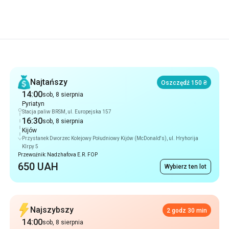
Rekomendacje
Najtańszy
Oszczędź 150 ₴
14:00
sob, 8 sierpnia
Pyriatyn
Stacja paliw BRSM, ul. Europejska 157
16:30
sob, 8 sierpnia
Kijów
Przystanek Dworzec Kolejowy Południowy Kijów (McDonald's), ul. Hryhorija
KIrpy 5
Przewoźnik: Nadzhafova E.R. FOP
650 UAH
Wybierz ten lot
Najszybszy
2 godz 30 min
14:00
sob, 8 sierpnia