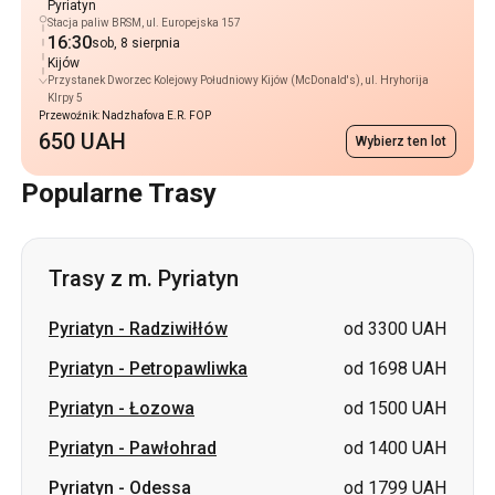
Pyriatyn
Stacja paliw BRSM, ul. Europejska 157
16:30
sob, 8 sierpnia
Kijów
Przystanek Dworzec Kolejowy Południowy Kijów (McDonald's), ul. Hryhorija
KIrpy 5
Przewoźnik: Nadzhafova E.R. FOP
650 UAH
Wybierz ten lot
Popularne Trasy
Trasy z m. Pyriatyn
Pyriatyn
-
Radziwiłłów
od 3300 UAH
Pyriatyn
-
Petropawliwka
od 1698 UAH
Pyriatyn
-
Łozowa
od 1500 UAH
Pyriatyn
-
Pawłohrad
od 1400 UAH
Pyriatyn
-
Odessa
od 1799 UAH