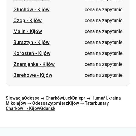
Głuchów
-
Kijów
cena na zapytanie
Czop
-
Kijów
cena na zapytanie
Malin
-
Kijów
cena na zapytanie
Bursztyn
-
Kijów
cena na zapytanie
Korosteń
-
Kijów
cena na zapytanie
Znamjanka
-
Kijów
cena na zapytanie
Berehowe
-
Kijów
cena na zapytanie
Slowacja
Odessa → Charków
Łuck
Dniepr → Humań
Ukraina
Mikołajów → Odessa
Żytomierz
Kijów → Tatarbunary
Charków → Kijów
Gdańsk