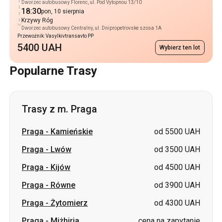
Dworzec autobusowy Florenc, ul. Pod Vytopnou 13/10
18:30
pon, 10 sierpnia
Krzywy Róg
Dworzec autobusowy Centralny, ul. Dnipropetrovske szosa 1A
Przewoźnik: Vasylkivtransavto PP
5400 UAH
Wybierz ten lot
Popularne Trasy
Trasy z m. Praga
Praga
-
Kamieńskie
od 5500 UAH
Praga
-
Lwów
od 3500 UAH
Praga
-
Kijów
od 4500 UAH
Praga
-
Równe
od 3900 UAH
Praga
-
Żytomierz
od 4300 UAH
Praga
-
Miżhirja
cena na zapytanie