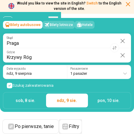
Would you like to view the site in English?
Switch
to the English
version of the site.
Bilety autobusowe
Bilety lotnicze
Hotele
Praga
→
Krzywy Róg
ndz, 9 sierpnia
/
1 pasażer
Skąd
Gdzie
Data wyjazdu
Pasażerowie
ndz, 9 sierpnia
1 pasażer
Szukaj zakwaterowania
sob, 8 sie.
ndz, 9 sie.
pon, 10 sie.
Po pierwsze, tanie
Filtry