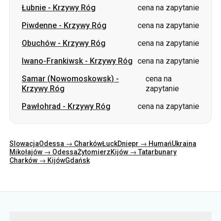
Łubnie
-
Krzywy Róg
cena na zapytanie
Piwdenne
-
Krzywy Róg
cena na zapytanie
Obuchów
-
Krzywy Róg
cena na zapytanie
Iwano-Frankiwsk
-
Krzywy Róg
cena na zapytanie
Samar (Nowomoskowsk)
-
cena na
Krzywy Róg
zapytanie
Pawłohrad
-
Krzywy Róg
cena na zapytanie
Slowacja
Odessa → Charków
Łuck
Dniepr → Humań
Ukraina
Mikołajów → Odessa
Żytomierz
Kijów → Tatarbunary
Charków → Kijów
Gdańsk
Kategorie