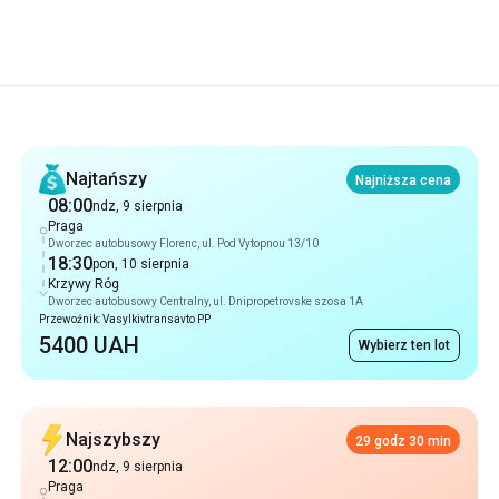
Rekomendacje
Najtańszy
Najniższa cena
08:00
ndz, 9 sierpnia
Praga
Dworzec autobusowy Florenc, ul. Pod Vytopnou 13/10
18:30
pon, 10 sierpnia
Krzywy Róg
Dworzec autobusowy Centralny, ul. Dnipropetrovske szosa 1A
Przewoźnik: Vasylkivtransavto PP
5400 UAH
Wybierz ten lot
Najszybszy
29 godz 30 min
12:00
ndz, 9 sierpnia
Praga