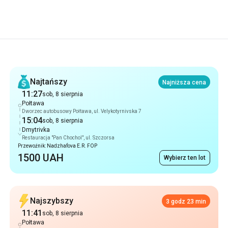
Rekomendacje
Najtańszy
Najniższa cena
11:27
sob, 8 sierpnia
Połtawa
Dworzec autobusowy Połtawa, ul. Velykotyrnivska 7
15:04
sob, 8 sierpnia
Dmytrivka
Restauracja "Pan Chochol", ul. Szczorsa
Przewoźnik: Nadzhafova E.R. FOP
1500 UAH
Wybierz ten lot
Najszybszy
3 godz 23 min
11:41
sob, 8 sierpnia
Połtawa