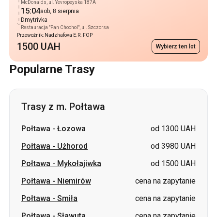
McDonalds, ul. Yevropeyska 187A
15:04
sob, 8 sierpnia
Dmytrivka
Restauracja "Pan Chochol", ul. Szczorsa
Przewoźnik: Nadzhafova E.R. FOP
1500 UAH
Wybierz ten lot
Popularne Trasy
Trasy z m. Połtawa
Połtawa
-
Łozowa
od 1300 UAH
Połtawa
-
Użhorod
od 3980 UAH
Połtawa
-
Mykołajiwka
od 1500 UAH
Połtawa
-
Niemirów
cena na zapytanie
Połtawa
-
Smiła
cena na zapytanie
Połtawa
-
Sławuta
cena na zapytanie