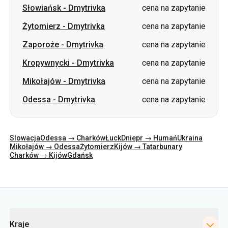
Słowiańsk
-
Dmytrivka
cena na zapytanie
Żytomierz
-
Dmytrivka
cena na zapytanie
Zaporoże
-
Dmytrivka
cena na zapytanie
Kropywnycki
-
Dmytrivka
cena na zapytanie
Mikołajów
-
Dmytrivka
cena na zapytanie
Odessa
-
Dmytrivka
cena na zapytanie
Slowacja
Odessa → Charków
Łuck
Dniepr → Humań
Ukraina
Mikołajów → Odessa
Żytomierz
Kijów → Tatarbunary
Charków → Kijów
Gdańsk
Kategorie
Kraje