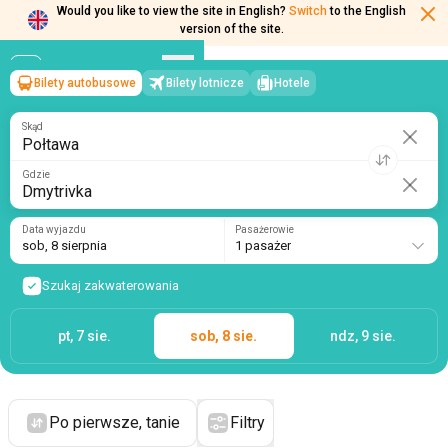
Would you like to view the site in English?
Switch
to the English
version of the site.
Bilety autobusowe
Bilety lotnicze
Hotele
Połtawa
→
Dmytrivka
sob, 8 sierpnia
/
1 pasażer
Skąd
Gdzie
Data wyjazdu
Pasażerowie
sob, 8 sierpnia
1 pasażer
Szukaj zakwaterowania
pt, 7 sie.
sob, 8 sie.
ndz, 9 sie.
Po pierwsze, tanie
Filtry