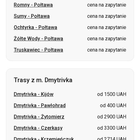
Romny
-
Połtawa
cena na zapytanie
Sumy
-
Połtawa
cena na zapytanie
Ochtyrka
-
Połtawa
cena na zapytanie
Żółte Wody
-
Połtawa
cena na zapytanie
Truskawiec
-
Połtawa
cena na zapytanie
Trasy z m. Dmytrivka
Dmytrivka
-
Kijów
od 1500 UAH
Dmytrivka
-
Pawłohrad
od 400 UAH
Dmytrivka
-
Żytomierz
od 2900 UAH
Dmytrivka
-
Czerkasy
od 3300 UAH
Dmytrivka
-
Krzemieńczuk
od 2714 UAH