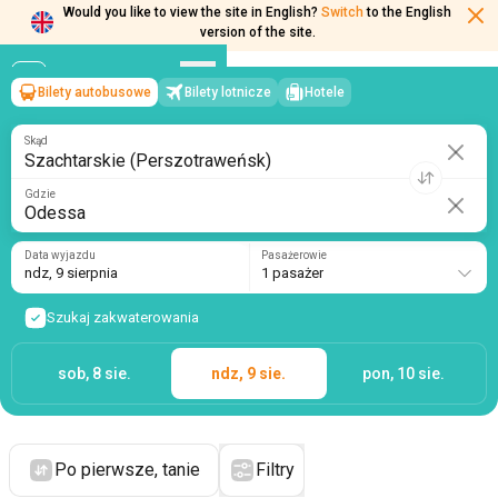
Would you like to view the site in English?
Switch
to the English
version of the site.
Bilety autobusowe
Bilety lotnicze
Hotele
Szachtarskie (Perszotraweńsk)
→
Odessa
ndz, 9 sierpnia
/
1 pasażer
Skąd
Gdzie
Data wyjazdu
Pasażerowie
ndz, 9 sierpnia
1 pasażer
Szukaj zakwaterowania
sob, 8 sie.
ndz, 9 sie.
pon, 10 sie.
Po pierwsze, tanie
Filtry