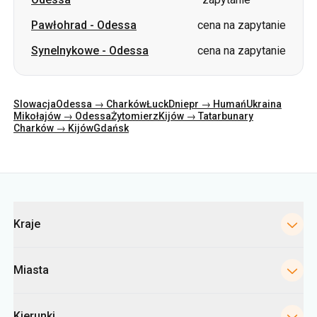
Pawłohrad
-
Odessa
cena na zapytanie
Synelnykowe
-
Odessa
cena na zapytanie
Slowacja
Odessa → Charków
Łuck
Dniepr → Humań
Ukraina
Mikołajów → Odessa
Żytomierz
Kijów → Tatarbunary
Charków → Kijów
Gdańsk
Kategorie
Kraje
Miasta
Kierunki