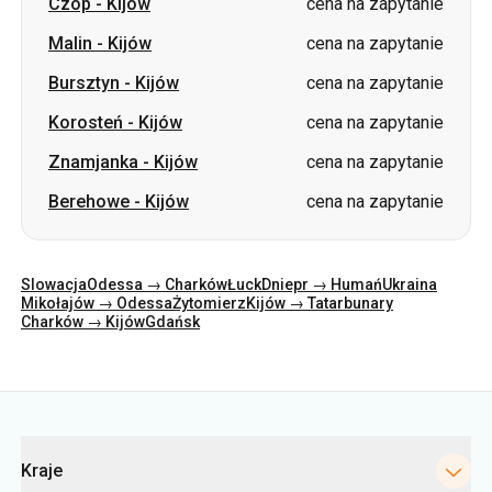
Czop
-
Kijów
cena na zapytanie
Malin
-
Kijów
cena na zapytanie
Bursztyn
-
Kijów
cena na zapytanie
Korosteń
-
Kijów
cena na zapytanie
Znamjanka
-
Kijów
cena na zapytanie
Berehowe
-
Kijów
cena na zapytanie
Slowacja
Odessa → Charków
Łuck
Dniepr → Humań
Ukraina
Mikołajów → Odessa
Żytomierz
Kijów → Tatarbunary
Charków → Kijów
Gdańsk
Kategorie
Kraje