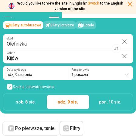
Would you like to view the site in English?
Switch
to the English
version of the site.
Bilety autobusowe
Bilety lotnicze
Hotele
Olefirivka
→
Kijów
ndz, 9 sierpnia
/
1 pasażer
Skąd
Gdzie
Data wyjazdu
Pasażerowie
ndz, 9 sierpnia
1 pasażer
Szukaj zakwaterowania
sob, 8 sie.
ndz, 9 sie.
pon, 10 sie.
Po pierwsze, tanie
Filtry