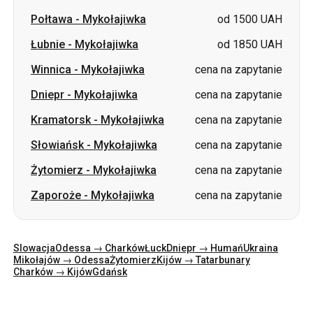
Połtawa
-
Mykołajiwka
od 1500 UAH
Łubnie
-
Mykołajiwka
od 1850 UAH
Winnica
-
Mykołajiwka
cena na zapytanie
Dniepr
-
Mykołajiwka
cena na zapytanie
Kramatorsk
-
Mykołajiwka
cena na zapytanie
Słowiańsk
-
Mykołajiwka
cena na zapytanie
Żytomierz
-
Mykołajiwka
cena na zapytanie
Zaporoże
-
Mykołajiwka
cena na zapytanie
Slowacja
Odessa → Charków
Łuck
Dniepr → Humań
Ukraina
Mikołajów → Odessa
Żytomierz
Kijów → Tatarbunary
Charków → Kijów
Gdańsk