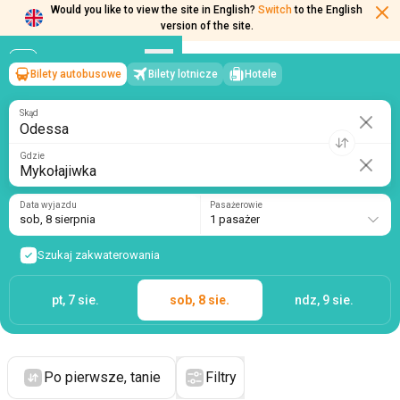
Would you like to view the site in English?
Switch
to the English
version of the site.
Bilety autobusowe
Bilety lotnicze
Hotele
Odessa
→
Mykołajiwka
sob, 8 sierpnia
/
1 pasażer
Skąd
Gdzie
Data wyjazdu
Pasażerowie
sob, 8 sierpnia
1 pasażer
Szukaj zakwaterowania
pt, 7 sie.
sob, 8 sie.
ndz, 9 sie.
Po pierwsze, tanie
Filtry