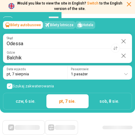
Would you like to view the site in English?
Switch
to the English
version of the site.
Bilety autobusowe
Bilety lotnicze
Hotele
Odessa
→
Balchik
pt, 7 sierpnia
/
1 pasażer
Skąd
Gdzie
Data wyjazdu
Pasażerowie
pt, 7 sierpnia
1 pasażer
Szukaj zakwaterowania
czw, 6 sie.
pt, 7 sie.
sob, 8 sie.
Po pierwsze, tanie
Filtry