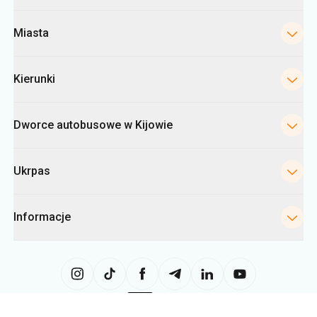
Kierunki
Dworce autobusowe w Kijowie
Ukrpas
Informacje
Strona internetowa wykorzystuje informacje z plików «cookies» w
szczególności w celu gromadzenia statystyk, analizowania danych
dotyczących zachowań użytkowników, a także w celach reklamowych.