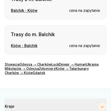
Trasy do m. Balchik
Kijów
-
Balchik
cena na zapytanie
Slowacja
Odessa → Charków
Łuck
Dniepr → Humań
Ukraina
Mikołajów → Odessa
Żytomierz
Kijów → Tatarbunary
Charków → Kijów
Gdańsk
Kategorie
Kraje
Miasta