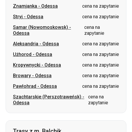
Odessa
zapytanie
Aleksandria
-
Odessa
cena na zapytanie
Użhorod
-
Odessa
cena na zapytanie
Kropywnycki
-
Odessa
cena na zapytanie
Browary
-
Odessa
cena na zapytanie
Pawłohrad
-
Odessa
cena na zapytanie
Szachtarskie (Perszotraweńsk)
-
cena na
Odessa
zapytanie
Trasy z m. Balchik
Balchik
-
Kijów
cena na zapytanie