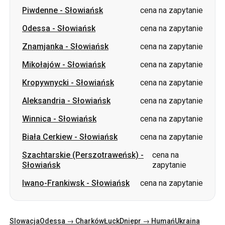
Mikołajów
-
Słowiańsk
cena na zapytanie
Kropywnycki
-
Słowiańsk
cena na zapytanie
Aleksandria
-
Słowiańsk
cena na zapytanie
Winnica
-
Słowiańsk
cena na zapytanie
Biała Cerkiew
-
Słowiańsk
cena na zapytanie
Szachtarskie (Perszotraweńsk)
-
cena na
Słowiańsk
zapytanie
Iwano-Frankiwsk
-
Słowiańsk
cena na zapytanie
Slowacja
Odessa → Charków
Łuck
Dniepr → Humań
Ukraina
Mikołajów → Odessa
Żytomierz
Kijów → Tatarbunary
Charków → Kijów
Gdańsk