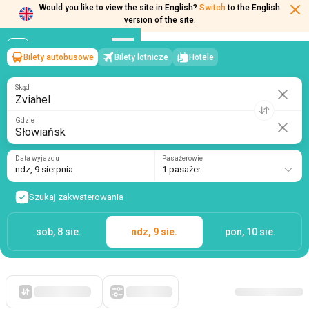
Would you like to view the site in English?
Switch
to the English
version of the site.
Bilety autobusowe
Bilety lotnicze
Hotele
Zviahel
→
Słowiańsk
ndz, 9 sierpnia
/
1 pasażer
Skąd
Gdzie
Data wyjazdu
Pasażerowie
ndz, 9 sierpnia
1 pasażer
Szukaj zakwaterowania
sob, 8 sie.
ndz, 9 sie.
pon, 10 sie.
Po pierwsze, tanie
Filtry