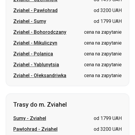
Zviahel
-
Bohorodczany
cena na zapytanie
Zviahel
-
Mikuliczyn
cena na zapytanie
Zviahel
-
Polanica
cena na zapytanie
Zviahel
-
Yablunytsia
cena na zapytanie
Zviahel
-
Ołeksandriwka
cena na zapytanie
Trasy do m. Zviahel
Sumy
-
Zviahel
od 1799 UAH
Pawłohrad
-
Zviahel
od 3200 UAH
Łozowa
-
Zviahel
od 3200 UAH
Mikuliczyn
-
Zviahel
cena na zapytanie
Polanica
-
Zviahel
cena na zapytanie