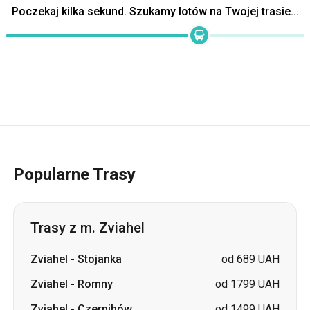
Popularne Trasy
Trasy z m. Zviahel
Zviahel
-
Stojanka
od 689 UAH
Zviahel
-
Romny
od 1799 UAH
Zviahel
-
Czernihów
od 1499 UAH
Zviahel
-
Pawłohrad
od 3200 UAH
Zviahel
-
Sumy
od 1799 UAH