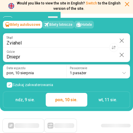
Would you like to view the site in English?
Switch
to the English
version of the site.
Bilety autobusowe
Bilety lotnicze
Hotele
Zviahel
→
Dniepr
pon, 10 sierpnia
/
1 pasażer
Skąd
Gdzie
Data wyjazdu
Pasażerowie
pon, 10 sierpnia
1 pasażer
Szukaj zakwaterowania
ndz, 9 sie.
pon, 10 sie.
wt, 11 sie.