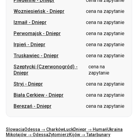
Piwdenne
-
Dniepr
cena na zapytanie
Wozniesieńsk
-
Dniepr
cena na zapytanie
Izmaił
-
Dniepr
cena na zapytanie
Perwomajsk
-
Dniepr
cena na zapytanie
Irpień
-
Dniepr
cena na zapytanie
Truskawiec
-
Dniepr
cena na zapytanie
Szeptycki (Czerwonogród)
-
cena na
Dniepr
zapytanie
Stryj
-
Dniepr
cena na zapytanie
Biała Cerkiew
-
Dniepr
cena na zapytanie
Berezań
-
Dniepr
cena na zapytanie
Slowacja
Odessa → Charków
Łuck
Dniepr → Humań
Ukraina
Mikołajów → Odessa
Żytomierz
Kijów → Tatarbunary