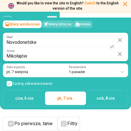
Would you like to view the site in English?
Switch
to the English
version of the site.
Bilety autobusowe
Bilety lotnicze
Hotele
Novodonetske
→
Mikołajów
pt, 7 sierpnia
/
1 pasażer
Skąd
Gdzie
Data wyjazdu
Pasażerowie
pt, 7 sierpnia
1 pasażer
Szukaj zakwaterowania
czw, 6 sie.
pt, 7 sie.
sob, 8 sie.
Po pierwsze, tanie
Filtry