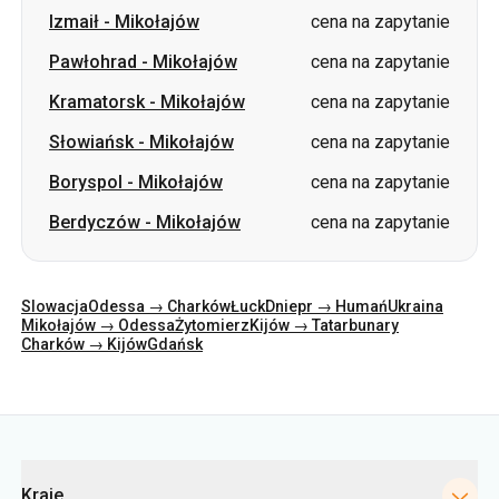
Izmaił
-
Mikołajów
cena na zapytanie
Pawłohrad
-
Mikołajów
cena na zapytanie
Kramatorsk
-
Mikołajów
cena na zapytanie
Słowiańsk
-
Mikołajów
cena na zapytanie
Boryspol
-
Mikołajów
cena na zapytanie
Berdyczów
-
Mikołajów
cena na zapytanie
Slowacja
Odessa → Charków
Łuck
Dniepr → Humań
Ukraina
Mikołajów → Odessa
Żytomierz
Kijów → Tatarbunary
Charków → Kijów
Gdańsk
Kategorie
Kraje